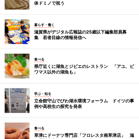
体ドミノで祝う
暮らす・働く
滋賀県がデジタル広報誌の25歳以下編集部員募
集 若者目線の情報発信へ
食べる
県庁近くに湖魚とジビエのレストラン 「アユ、ビ
ワマス以外の湖魚も」
学ぶ・知る
立命館守山でびわ湖水環境フォーラム ドイツの事
例や高校生の探究を発表
食べる
草津にドーナツ専門店「フロレスタ南草津店」 滋