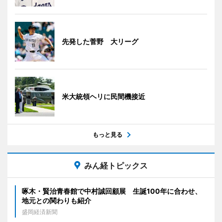
先発した菅野 大リーグ
米大統領ヘリに民間機接近
もっと見る
みん経トピックス
啄木・賢治青春館で中村誠回顧展 生誕100年に合わせ、
地元との関わりも紹介
盛岡経済新聞