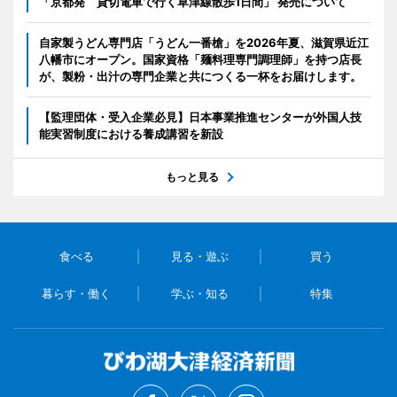
「京都発 貸切電車で行く草津線散歩1日間」 発売について
自家製うどん専門店「うどん一番槍」を2026年夏、滋賀県近江
八幡市にオープン。国家資格「麺料理専門調理師」を持つ店長
が、製粉・出汁の専門企業と共につくる一杯をお届けします。
【監理団体・受入企業必見】日本事業推進センターが外国人技
能実習制度における養成講習を新設
もっと見る
食べる
見る・遊ぶ
買う
暮らす・働く
学ぶ・知る
特集