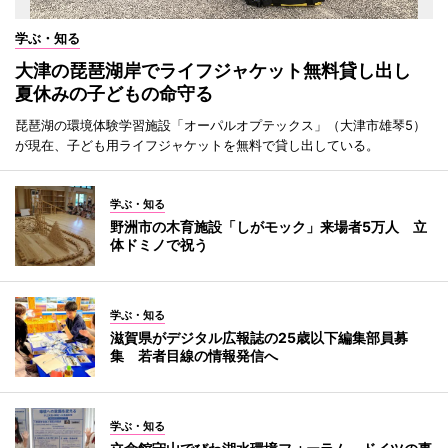
学ぶ・知る
大津の琵琶湖岸でライフジャケット無料貸し出し
夏休みの子どもの命守る
琵琶湖の環境体験学習施設「オーパルオプテックス」（大津市雄琴5）
が現在、子ども用ライフジャケットを無料で貸し出している。
学ぶ・知る
野洲市の木育施設「しがモック」来場者5万人 立
体ドミノで祝う
学ぶ・知る
滋賀県がデジタル広報誌の25歳以下編集部員募
集 若者目線の情報発信へ
学ぶ・知る