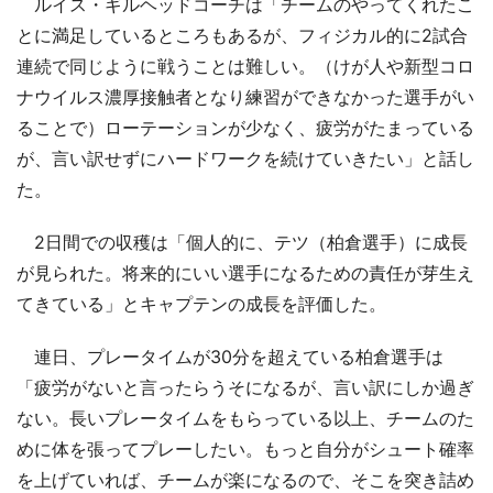
ルイス・ギルヘッドコーチは「チームのやってくれたこ
とに満足しているところもあるが、フィジカル的に2試合
連続で同じように戦うことは難しい。（けが人や新型コロ
ナウイルス濃厚接触者となり練習ができなかった選手がい
ることで）ローテーションが少なく、疲労がたまっている
が、言い訳せずにハードワークを続けていきたい」と話し
た。
2日間での収穫は「個人的に、テツ（柏倉選手）に成長
が見られた。将来的にいい選手になるための責任が芽生え
てきている」とキャプテンの成長を評価した。
連日、プレータイムが30分を超えている柏倉選手は
「疲労がないと言ったらうそになるが、言い訳にしか過ぎ
ない。長いプレータイムをもらっている以上、チームのた
めに体を張ってプレーしたい。もっと自分がシュート確率
を上げていれば、チームが楽になるので、そこを突き詰め