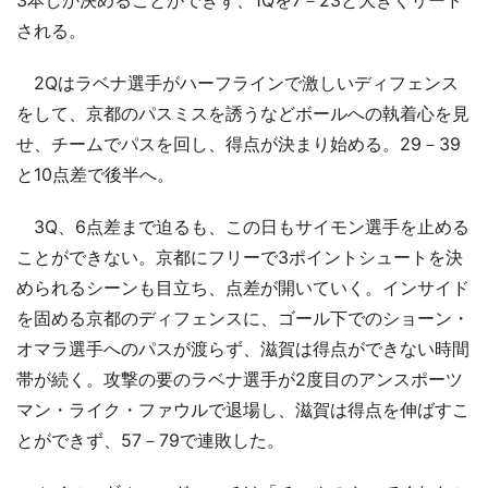
3本しか決めることができず、1Qを7－23と大きくリード
される。
2Qはラベナ選手がハーフラインで激しいディフェンス
をして、京都のパスミスを誘うなどボールへの執着心を見
せ、チームでパスを回し、得点が決まり始める。29－39
と10点差で後半へ。
3Q、6点差まで迫るも、この日もサイモン選手を止める
ことができない。京都にフリーで3ポイントシュートを決
められるシーンも目立ち、点差が開いていく。インサイド
を固める京都のディフェンスに、ゴール下でのショーン・
オマラ選手へのパスが渡らず、滋賀は得点ができない時間
帯が続く。攻撃の要のラベナ選手が2度目のアンスポーツ
マン・ライク・ファウルで退場し、滋賀は得点を伸ばすこ
とができず、57－79で連敗した。