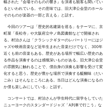
幅された『会場そのものの響き』を演者も観客も聞いてい
るといわれている。その意味では、旧大津公会堂のホール
そのものが楽器の一部と言える」と話す。
今回のツアーは「歴史的名建築を巡る」をテーマに、京
町屋「長松寺」や大阪府立中ノ島図書館などで開催され
る。村治さんは「クラシックギターのレパートリーにはジ
ャズや映画音楽など近年生まれた音楽だけでなく、300年
近くも前の音楽もある。歴史がある場所で幅広い歴史のあ
る作品を演奏するのは感慨深いものがある。旧大津公会堂
の雰囲気に触れることで、僕自身の演奏も影響を受けて変
化すると思う。歴史が豊かな場所で演奏する醍醐味（だい
ごみ）はそんなところにある。当日はどんな演奏になるの
か僕も楽しみにしている」と話す。
コンサートでは、村治さんが学生時代に留学をしていた
ニューヨークのスタンダードジャズ「A列車で行こう」な