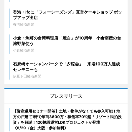
香港・ifcに「フォーシーズンズ」直営ケーキショップ ポッ
プアップ出店
香港経済新聞
小倉・魚町の台湾料理店「麗白」が10周年 小倉南産の台
湾野菜使う
小倉経済新聞
石廊崎オーシャンパークで「夕涼会」 来場100万人達成
セレモニーも
伊豆下田経済新聞
プレスリリース
【資産運用セミナー開催】土地・物件がなくても参入可能！地
方の戸建て1軒で年商3600万・稼働率70%超「リゾート民泊投
資」を解説！120施設運営LDKプロジェクトが登壇
《8/29（金）大阪・参加無料》