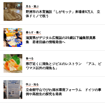
見る・遊ぶ
野洲市の木育施設「しがモック」来場者5万人 立
体ドミノで祝う
暮らす・働く
滋賀県がデジタル広報誌の25歳以下編集部員募
集 若者目線の情報発信へ
食べる
県庁近くに湖魚とジビエのレストラン 「アユ、ビ
ワマス以外の湖魚も」
学ぶ・知る
立命館守山でびわ湖水環境フォーラム ドイツの事
例や高校生の探究を発表