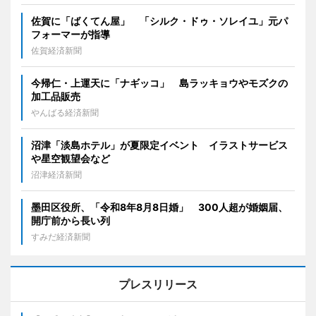
佐賀に「ばくてん屋」 「シルク・ドゥ・ソレイユ」元パ
フォーマーが指導
佐賀経済新聞
今帰仁・上運天に「ナギッコ」 島ラッキョウやモズクの
加工品販売
やんばる経済新聞
沼津「淡島ホテル」が夏限定イベント イラストサービス
や星空観望会など
沼津経済新聞
墨田区役所、「令和8年8月8日婚」 300人超が婚姻届、
開庁前から長い列
すみだ経済新聞
プレスリリース