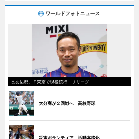
ワールドフォトニュース
長友佑都、Ｆ東京で現役続行 Ｊリーグ
大分商が２回戦へ 高校野球
災害ボランティア、活動本格化