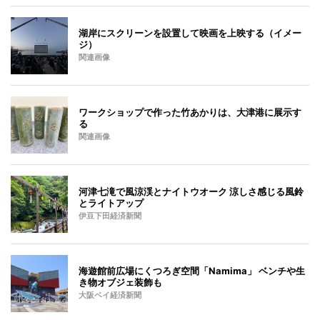
湖岸にスクリーンを設置して映画を上映する（イメー
ジ）
関連画像
ワークショップで作った竹あかりは、大津港に展示す
る
関連画像
河津七滝で風涼渓とナイトウオーク 涼しさ感じる風鈴
とライトアップ
伊豆下田経済新聞
海遊館前広場にくつろぎ空間「Namima」 ベンチや生
き物オブジェ装飾も
大阪ベイ経済新聞