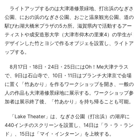
ライトアップするのは大津港修景緑地、打出浜のなぎさ
公園、におの浜のなぎさ公園、おごと温泉観光公園、道の
駅びわ湖大橋米プラザの5カ所。滋賀県内で活動するアー
ティストや成安造形大学（大津市仰木の里東4）の学生が
デザインした竹とヨシで作るオブジェを設置し、ライトア
ップする。
8月17日・18日・24日・25日にはOh！Me大津テラス
で、9日は石山寺で、10日・11日はブランチ大津京で会場
に置く「竹あかり」を作るワークショップを開き、一般の
人の作品も大津港修景緑地に展示する。ワークショップ参
加者は展示終了後、「竹あかり」を持ち帰ることも可能。
「Lake Theater」は、なぎさ公園（打出浜）の湖岸に
440インチのスクリーンを設置し、14日は「ラ・ラ・ラン
ド」、15日は「マイ・インターン」を上映する。