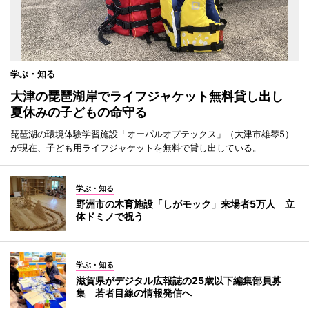
学ぶ・知る
大津の琵琶湖岸でライフジャケット無料貸し出し
夏休みの子どもの命守る
琵琶湖の環境体験学習施設「オーパルオプテックス」（大津市雄琴5）
が現在、子ども用ライフジャケットを無料で貸し出している。
学ぶ・知る
野洲市の木育施設「しがモック」来場者5万人 立
体ドミノで祝う
学ぶ・知る
滋賀県がデジタル広報誌の25歳以下編集部員募
集 若者目線の情報発信へ