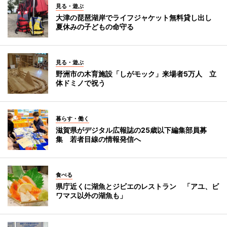
見る・遊ぶ
大津の琵琶湖岸でライフジャケット無料貸し出し
夏休みの子どもの命守る
見る・遊ぶ
野洲市の木育施設「しがモック」来場者5万人 立
体ドミノで祝う
暮らす・働く
滋賀県がデジタル広報誌の25歳以下編集部員募
集 若者目線の情報発信へ
食べる
県庁近くに湖魚とジビエのレストラン 「アユ、ビ
ワマス以外の湖魚も」