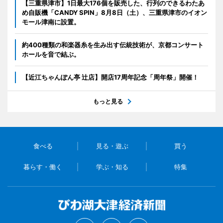
【三重県津市】1日最大176個を販売した、行列のできるわたあ
め自販機「CANDY SPIN」8月8日（土）、三重県津市のイオン
モール津南に設置。
約400種類の和楽器糸を生み出す伝統技術が、京都コンサート
ホールを音で結ぶ。
【近江ちゃんぽん亭 辻店】開店17周年記念「周年祭」開催！
もっと見る
食べる
見る・遊ぶ
買う
暮らす・働く
学ぶ・知る
特集