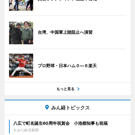
台湾、中国軍上陸阻止へ演習
プロ野球・日本ハム０―６楽天
もっと見る
みん経トピックス
八広で町名誕生60周年祝賀会 小池都知事も祝福
すみだ経済新聞