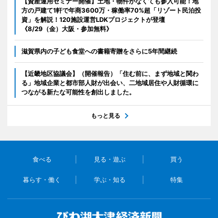
【資産運用セミナー開催】土地・物件がなくても参入可能！地
方の戸建て1軒で年商3600万・稼働率70%超「リゾート民泊投
資」を解説！120施設運営LDKプロジェクトが登壇
《8/29（金）大阪・参加無料》
滋賀県内の子ども食堂への書籍寄贈をさらに5年間継続
【近畿地区協議会】（開催報告）「住む前に、まず地域と関わ
る」地域企業と都市部人財が出会い、二地域居住や人財循環に
つながる新たな可能性を創出しました。
もっと見る
食べる
見る・遊ぶ
買う
暮らす・働く
学ぶ・知る
特集