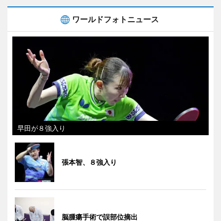
ワールドフォトニュース
早田が８強入り
張本智、８強入り
脳腫瘍手術で誤部位摘出