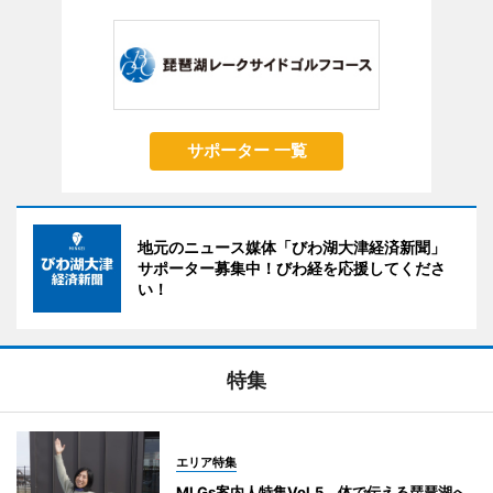
サポーター 一覧
地元のニュース媒体「びわ湖大津経済新聞」
サポーター募集中！びわ経を応援してくださ
い！
特集
エリア特集
MLGs案内人特集Vol.5 体で伝える琵琶湖へ