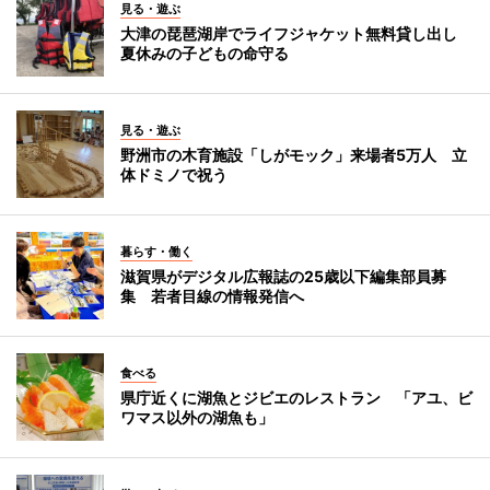
見る・遊ぶ
大津の琵琶湖岸でライフジャケット無料貸し出し
夏休みの子どもの命守る
見る・遊ぶ
野洲市の木育施設「しがモック」来場者5万人 立
体ドミノで祝う
暮らす・働く
滋賀県がデジタル広報誌の25歳以下編集部員募
集 若者目線の情報発信へ
食べる
県庁近くに湖魚とジビエのレストラン 「アユ、ビ
ワマス以外の湖魚も」