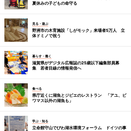
夏休みの子どもの命守る
見る・遊ぶ
野洲市の木育施設「しがモック」来場者5万人 立
体ドミノで祝う
暮らす・働く
滋賀県がデジタル広報誌の25歳以下編集部員募
集 若者目線の情報発信へ
食べる
県庁近くに湖魚とジビエのレストラン 「アユ、ビ
ワマス以外の湖魚も」
学ぶ・知る
立命館守山でびわ湖水環境フォーラム ドイツの事