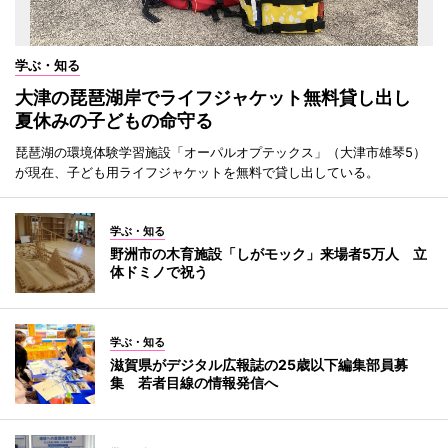
学ぶ・知る
大津の琵琶湖岸でライフジャケット無料貸し出し
夏休みの子どもの命守る
琵琶湖の環境体験学習施設「オーパルオプテックス」（大津市雄琴5）
が現在、子ども用ライフジャケットを無料で貸し出している。
学ぶ・知る
野洲市の木育施設「しがモック」来場者5万人 立
体ドミノで祝う
学ぶ・知る
滋賀県がデジタル広報誌の25歳以下編集部員募
集 若者目線の情報発信へ