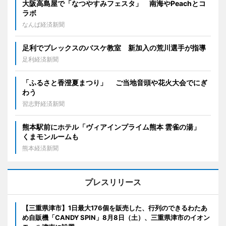
大阪高島屋で「なつやすみフェスタ」 南海やPeachとコ
ラボ
なんば経済新聞
足利でブレックスのバスケ教室 新加入の荒川選手が指導
足利経済新聞
「ふるさと香澄夏まつり」 ご当地音頭や花火大会でにぎ
わう
習志野経済新聞
熊本駅前にホテル「ヴィアインプライム熊本 雲雀の湯」
くまモンルームも
熊本経済新聞
プレスリリース
【三重県津市】1日最大176個を販売した、行列のできるわたあ
め自販機「CANDY SPIN」8月8日（土）、三重県津市のイオン