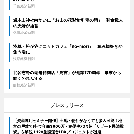
千葉経済新聞
岩木山神社向かいに「お山の花彩食堂 龍の憩」 和食職人
の夫婦が経営
弘前経済新聞
浅草・松が谷にニットカフェ「ito-mori」 編み物好きが
集う場に
浅草経済新聞
北習志野の老舗精肉店「鳥吉」が創業170周年 幕末から
続くのれん守る
船橋経済新聞
プレスリリース
【資産運用セミナー開催】土地・物件がなくても参入可能！地
方の戸建て1軒で年商3600万・稼働率70%超「リゾート民泊投
資」を解説！120施設運営LDKプロジェクトが登壇