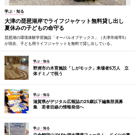
学ぶ・知る
大津の琵琶湖岸でライフジャケット無料貸し出し
夏休みの子どもの命守る
琵琶湖の環境体験学習施設「オーパルオプテックス」（大津市雄琴5）
が現在、子ども用ライフジャケットを無料で貸し出している。
学ぶ・知る
野洲市の木育施設「しがモック」来場者5万人 立
体ドミノで祝う
学ぶ・知る
滋賀県がデジタル広報誌の25歳以下編集部員募
集 若者目線の情報発信へ
学ぶ・知る
立命館守山でびわ湖水環境フォーラム ドイツの事