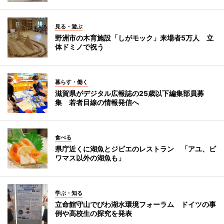
見る・遊ぶ
野洲市の木育施設「しがモック」来場者5万人 立
体ドミノで祝う
暮らす・働く
滋賀県がデジタル広報誌の25歳以下編集部員募
集 若者目線の情報発信へ
食べる
県庁近くに湖魚とジビエのレストラン 「アユ、ビ
ワマス以外の湖魚も」
学ぶ・知る
立命館守山でびわ湖水環境フォーラム ドイツの事
例や高校生の探究を発表