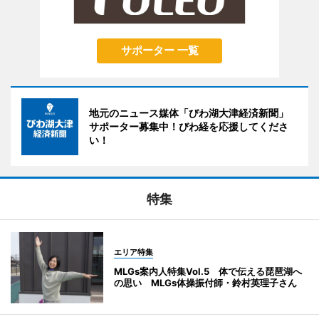
サポーター 一覧
地元のニュース媒体「びわ湖大津経済新聞」
サポーター募集中！びわ経を応援してくださ
い！
特集
エリア特集
MLGs案内人特集Vol.5 体で伝える琵琶湖へ
の思い MLGs体操振付師・鈴村英理子さん