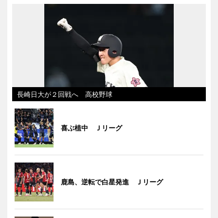
長崎日大が２回戦へ 高校野球
喜ぶ植中 Ｊリーグ
鹿島、逆転で白星発進 Ｊリーグ