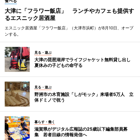
食べる
大津に「フラワー飯店」 ランチやカフェも提供す
るエスニック居酒屋
エスニック居酒屋「フラワー飯店」（大津市浜町）が8月10日、オープ
ンする。
見る・遊ぶ
大津の琵琶湖岸でライフジャケット無料貸し出し
夏休みの子どもの命守る
見る・遊ぶ
野洲市の木育施設「しがモック」来場者5万人 立
体ドミノで祝う
暮らす・働く
滋賀県がデジタル広報誌の25歳以下編集部員募
集 若者目線の情報発信へ