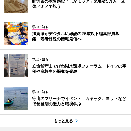
野洲市の木育施設「しがモック」来場者5万人 立
体ドミノで祝う
学ぶ・知る
滋賀県がデジタル広報誌の25歳以下編集部員募
集 若者目線の情報発信へ
学ぶ・知る
立命館守山でびわ湖水環境フォーラム ドイツの事
例や高校生の探究を発表
学ぶ・知る
守山のマリーナでイベント カヤック、ヨットなど
で琵琶湖の魅力と環境学ぶ
もっと見る