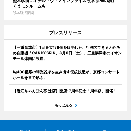
熊本駅前にホテル「ヴィアインプライム熊本 雲雀の湯」
くまモンルームも
熊本経済新聞
プレスリリース
【三重県津市】1日最大176個を販売した、行列のできるわたあ
め自販機「CANDY SPIN」8月8日（土）、三重県津市のイオン
モール津南に設置。
約400種類の和楽器糸を生み出す伝統技術が、京都コンサート
ホールを音で結ぶ。
【近江ちゃんぽん亭 辻店】開店17周年記念「周年祭」開催！
もっと見る