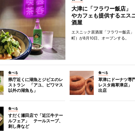
大津に「フラワー飯店」
やカフェも提供するエス
酒屋
エスニック居酒屋「フラワー飯店」
町）が8月10日、オープンする。
食べる
食べる
県庁近くに湖魚とジビエのレ
草津にドーナツ専
ストラン 「アユ、ビワマス
レスタ南草津店」
以外の湖魚も」
出店
食べる
すだく瀬田店で「近江牛テー
ルフェア」 テールスープ、
刺し身など