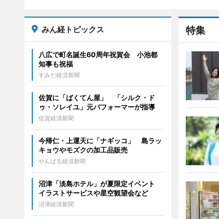
みん経トピックス
特集
八広で町名誕生60周年祝賀会 小池都
知事も祝福
すみだ経済新聞
佐賀に「ばくてん屋」 「シルク・ド
ゥ・ソレイユ」元パフォーマーが指導
佐賀経済新聞
今帰仁・上運天に「ナギッコ」 島ラッ
キョウやモズクの加工品販売
やんばる経済新聞
沼津「淡島ホテル」が夏限定イベント
イラストサービスや星空観望会など
沼津経済新聞