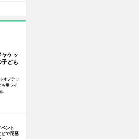
ジャケッ
の子ども
ルオプテッ
ども用ライ
る。
イベント
などで琵琶
ぶ