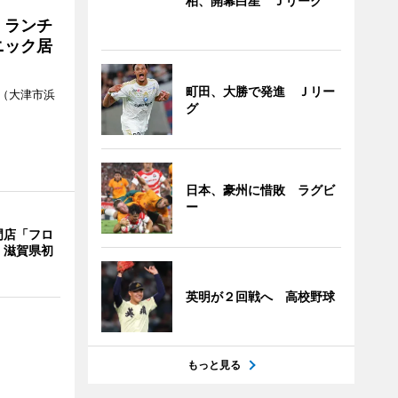
柏、開幕白星 Ｊリーグ
 ランチ
ニック居
町田、大勝で発進 Ｊリー
（大津市浜
グ
日本、豪州に惜敗 ラグビ
ー
門店「フロ
 滋賀県初
英明が２回戦へ 高校野球
もっと見る