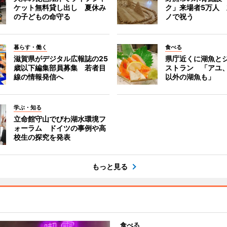
ケット無料貸し出し 夏休み
ク」来場者5万人
の子どもの命守る
ノで祝う
暮らす・働く
食べる
滋賀県がデジタル広報誌の25
県庁近くに湖魚と
歳以下編集部員募集 若者目
ストラン 「アユ
線の情報発信へ
以外の湖魚も」
学ぶ・知る
立命館守山でびわ湖水環境フ
ォーラム ドイツの事例や高
校生の探究を発表
もっと見る
食べる