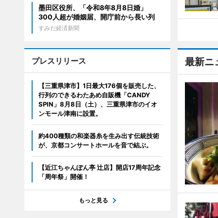
墨田区役所、「令和8年8月8日婚」
300人超が婚姻届、開庁前から長い列
すみだ経済新聞
プレスリリース
最新ニ
【三重県津市】1日最大176個を販売した、
行列のできるわたあめ自販機「CANDY
SPIN」8月8日（土）、三重県津市のイオ
ンモール津南に設置。
約400種類の和楽器糸を生み出す伝統技術
が、京都コンサートホールを音で結ぶ。
【近江ちゃんぽん亭 辻店】開店17周年記念
「周年祭」開催！
もっと見る