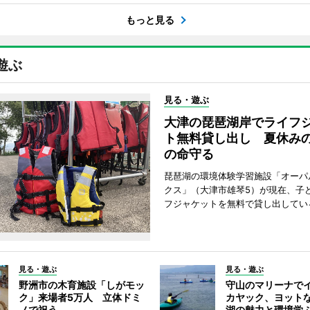
もっと見る
遊ぶ
見る・遊ぶ
大津の琵琶湖岸でライフ
ト無料貸し出し 夏休み
の命守る
琵琶湖の環境体験学習施設「オーパ
クス」（大津市雄琴5）が現在、子
フジャケットを無料で貸し出してい
見る・遊ぶ
見る・遊ぶ
野洲市の木育施設「しがモッ
守山のマリーナで
ク」来場者5万人 立体ドミ
カヤック、ヨット
ノで祝う
湖の魅力と環境学