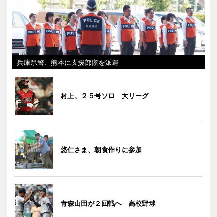
兵庫県警、熊本に支援部隊を派遣
村上、２５号ソロ 大リーグ
悠仁さま、朝食作りに参加
青森山田が２回戦へ 高校野球