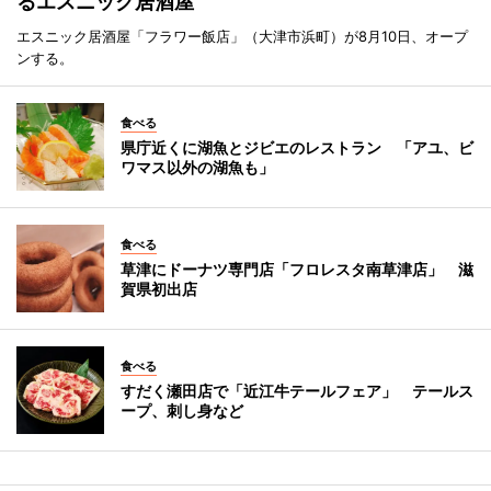
るエスニック居酒屋
エスニック居酒屋「フラワー飯店」（大津市浜町）が8月10日、オープ
ンする。
食べる
県庁近くに湖魚とジビエのレストラン 「アユ、ビ
ワマス以外の湖魚も」
食べる
草津にドーナツ専門店「フロレスタ南草津店」 滋
賀県初出店
食べる
すだく瀬田店で「近江牛テールフェア」 テールス
ープ、刺し身など