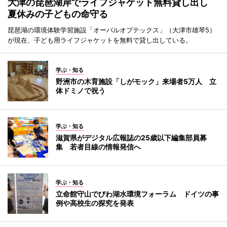
大津の琵琶湖岸でライフジャケット無料貸し出し
夏休みの子どもの命守る
琵琶湖の環境体験学習施設「オーパルオプテックス」（大津市雄琴5）
が現在、子ども用ライフジャケットを無料で貸し出している。
学ぶ・知る
野洲市の木育施設「しがモック」来場者5万人 立
体ドミノで祝う
学ぶ・知る
滋賀県がデジタル広報誌の25歳以下編集部員募
集 若者目線の情報発信へ
学ぶ・知る
立命館守山でびわ湖水環境フォーラム ドイツの事
例や高校生の探究を発表