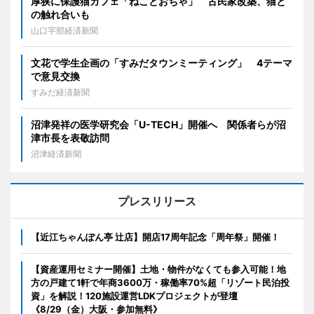
厚狭に保護猫カフェ「ねことおちゃ」 古民家改築、猫と
の触れ合いも
山口宇部経済新聞
文花で学生企画の「すみだタウンミーティング」 4テーマ
で意見交換
すみだ経済新聞
沼津発祥の医学研究会「U-TECH」開催へ 関係者らが沼
津市長を表敬訪問
沼津経済新聞
プレスリリース
【近江ちゃんぽん亭 辻店】開店17周年記念「周年祭」開催！
【資産運用セミナー開催】土地・物件がなくても参入可能！地
方の戸建て1軒で年商3600万・稼働率70%超「リゾート民泊投
資」を解説！120施設運営LDKプロジェクトが登壇
《8/29（金）大阪・参加無料》