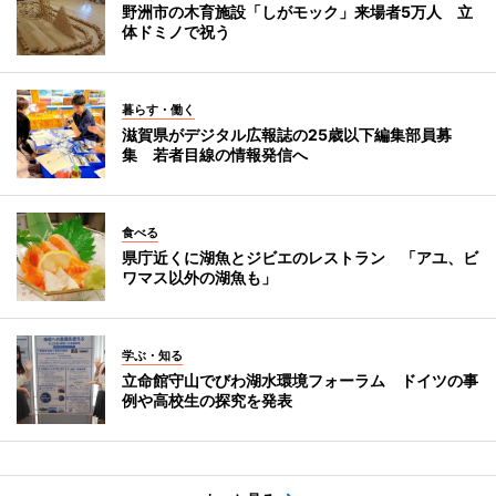
野洲市の木育施設「しがモック」来場者5万人 立
体ドミノで祝う
暮らす・働く
滋賀県がデジタル広報誌の25歳以下編集部員募
集 若者目線の情報発信へ
食べる
県庁近くに湖魚とジビエのレストラン 「アユ、ビ
ワマス以外の湖魚も」
学ぶ・知る
立命館守山でびわ湖水環境フォーラム ドイツの事
例や高校生の探究を発表