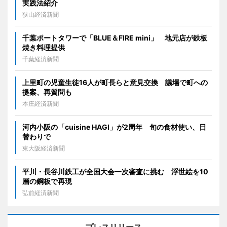
実践法紹介
狭山経済新聞
千葉ポートタワーで「BLUE＆FIRE mini」 地元店が鉄板
焼き料理提供
千葉経済新聞
上里町の児童生徒16人が町長らと意見交換 議場で町への
提案、再質問も
本庄経済新聞
河内小阪の「cuisine HAGI」が2周年 旬の食材使い、日
替わりで
東大阪経済新聞
平川・長谷川鉄工が全国大会一次審査に挑む 浮世絵を10
層の鋼板で再現
弘前経済新聞