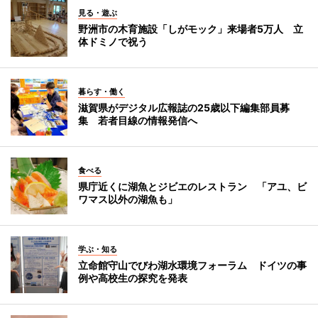
見る・遊ぶ
野洲市の木育施設「しがモック」来場者5万人 立
体ドミノで祝う
暮らす・働く
滋賀県がデジタル広報誌の25歳以下編集部員募
集 若者目線の情報発信へ
食べる
県庁近くに湖魚とジビエのレストラン 「アユ、ビ
ワマス以外の湖魚も」
学ぶ・知る
立命館守山でびわ湖水環境フォーラム ドイツの事
例や高校生の探究を発表