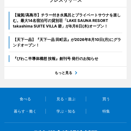
プレスリリース
【滋賀/高島市】チラー付き水風呂とプライベートサウナを楽し
む。最大14名宿泊可の貸別荘「LAKE SAUNA RESORT
takashima SUITE VILLA 碧」が8月6日(木)オープン！
【天下一品】『天下一品 田町店』が2026年8月10日(月)にグラ
ンドオープン！
『びわこ半導体構想 技報』創刊号 発行のお知らせ
もっと見る
食べる
見る・遊ぶ
買う
暮らす・働く
学ぶ・知る
特集