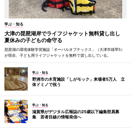
学ぶ・知る
大津の琵琶湖岸でライフジャケット無料貸し出し
夏休みの子どもの命守る
琵琶湖の環境体験学習施設「オーパルオプテックス」（大津市雄琴5）
が現在、子ども用ライフジャケットを無料で貸し出している。
学ぶ・知る
野洲市の木育施設「しがモック」来場者5万人 立
体ドミノで祝う
学ぶ・知る
滋賀県がデジタル広報誌の25歳以下編集部員募
集 若者目線の情報発信へ