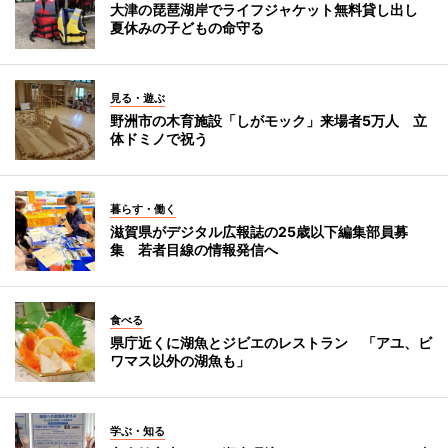
大津の琵琶湖岸でライフジャケット無料貸し出し
夏休みの子どもの命守る
見る・遊ぶ
野洲市の木育施設「しがモック」来場者5万人 立
体ドミノで祝う
暮らす・働く
滋賀県がデジタル広報誌の25歳以下編集部員募
集 若者目線の情報発信へ
食べる
県庁近くに湖魚とジビエのレストラン 「アユ、ビ
ワマス以外の湖魚も」
学ぶ・知る