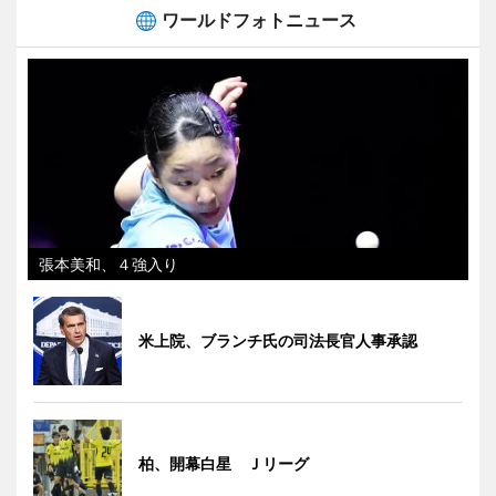
ワールドフォトニュース
張本美和、４強入り
米上院、ブランチ氏の司法長官人事承認
柏、開幕白星 Ｊリーグ