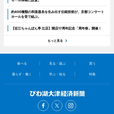
モール津南に設置。
約400種類の和楽器糸を生み出す伝統技術が、京都コンサート
ホールを音で結ぶ。
【近江ちゃんぽん亭 辻店】開店17周年記念「周年祭」開催！
もっと見る
食べる
見る・遊ぶ
買う
暮らす・働く
学ぶ・知る
特集