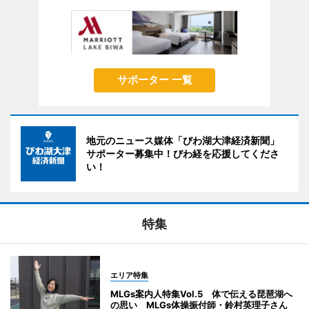
サポーター 一覧
地元のニュース媒体「びわ湖大津経済新聞」
サポーター募集中！びわ経を応援してくださ
い！
特集
エリア特集
MLGs案内人特集Vol.5 体で伝える琵琶湖へ
の思い MLGs体操振付師・鈴村英理子さん