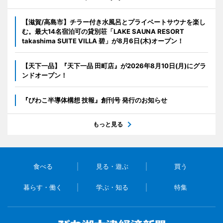
【滋賀/高島市】チラー付き水風呂とプライベートサウナを楽し
む。最大14名宿泊可の貸別荘「LAKE SAUNA RESORT
takashima SUITE VILLA 碧」が8月6日(木)オープン！
【天下一品】『天下一品 田町店』が2026年8月10日(月)にグラ
ンドオープン！
『びわこ半導体構想 技報』創刊号 発行のお知らせ
もっと見る
食べる
見る・遊ぶ
買う
暮らす・働く
学ぶ・知る
特集