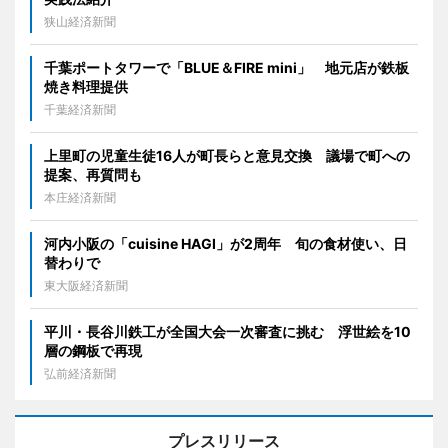
狭山経済新聞
千葉ポートタワーで「BLUE＆FIRE mini」 地元店が鉄板
焼き料理提供
千葉経済新聞
上里町の児童生徒16人が町長らと意見交換 議場で町への
提案、再質問も
本庄経済新聞
河内小阪の「cuisine HAGI」が2周年 旬の食材使い、日
替わりで
東大阪経済新聞
平川・長谷川鉄工が全国大会一次審査に挑む 浮世絵を10
層の鋼板で再現
弘前経済新聞
プレスリリース