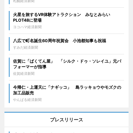
札幌経済新聞
火星を旅するVR体験アトラクション みなとみらい
PLOT48に登場
ヨコハマ経済新聞
八広で町名誕生60周年祝賀会 小池都知事も祝福
すみだ経済新聞
佐賀に「ばくてん屋」 「シルク・ドゥ・ソレイユ」元パ
フォーマーが指導
佐賀経済新聞
今帰仁・上運天に「ナギッコ」 島ラッキョウやモズクの
加工品販売
やんばる経済新聞
プレスリリース