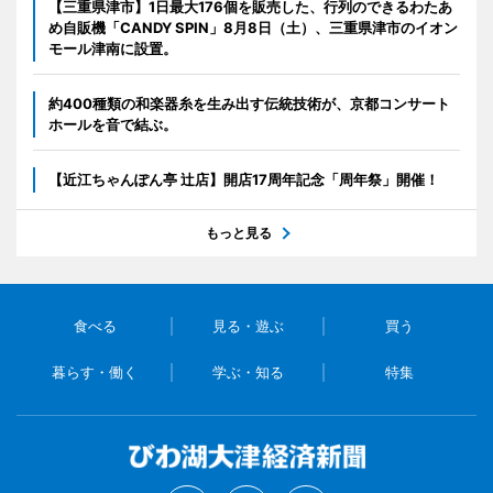
【三重県津市】1日最大176個を販売した、行列のできるわたあ
め自販機「CANDY SPIN」8月8日（土）、三重県津市のイオン
モール津南に設置。
約400種類の和楽器糸を生み出す伝統技術が、京都コンサート
ホールを音で結ぶ。
【近江ちゃんぽん亭 辻店】開店17周年記念「周年祭」開催！
もっと見る
食べる
見る・遊ぶ
買う
暮らす・働く
学ぶ・知る
特集