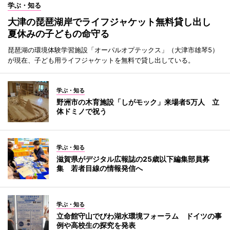
学ぶ・知る
大津の琵琶湖岸でライフジャケット無料貸し出し
夏休みの子どもの命守る
琵琶湖の環境体験学習施設「オーパルオプテックス」（大津市雄琴5）
が現在、子ども用ライフジャケットを無料で貸し出している。
学ぶ・知る
野洲市の木育施設「しがモック」来場者5万人 立
体ドミノで祝う
学ぶ・知る
滋賀県がデジタル広報誌の25歳以下編集部員募
集 若者目線の情報発信へ
学ぶ・知る
立命館守山でびわ湖水環境フォーラム ドイツの事
例や高校生の探究を発表