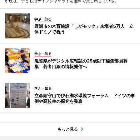
が現在、子ども用ライフジャケットを無料で貸し出している。
学ぶ・知る
野洲市の木育施設「しがモック」来場者5万人 立
体ドミノで祝う
学ぶ・知る
滋賀県がデジタル広報誌の25歳以下編集部員募
集 若者目線の情報発信へ
学ぶ・知る
立命館守山でびわ湖水環境フォーラム ドイツの事
例や高校生の探究を発表
もっと見る