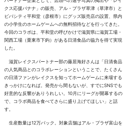
パートナー企業として、店頭への選手写真の掲出や「レイ
クス応援バナナ」の販売、アル・プラザ草津（草津市）と
ビバシティ平和堂（彦根市）にグッズ販売店の設置、県内
の小学生のホームゲームへの無料招待などを行ってきた。
今回のコラボは、平和堂の呼びかけで滋賀県に滋賀工場・
関西工場（栗東市下鈎）がある日清食品の協力を得て実現
した。
滋賀レイクスパートナー部の藤居海好さんは「日清食品
の人気商品とのコラボレーションということで、たくさん
の日清ファンがレイクスを知ってホームゲームに来場する
きっかけになれば。発売から間もないが、すでにSNSでも
好意的な反響がありうれしい。10月にリーグが開幕するの
で、コラボ商品を食べてさらに盛り上げてほしい」と話
す。
生産数量は12万パック。対象店舗はアル・プラザ富山を