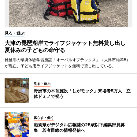
見る・遊ぶ
大津の琵琶湖岸でライフジャケット無料貸し出し
夏休みの子どもの命守る
琵琶湖の環境体験学習施設「オーパルオプテックス」（大津市雄琴5）
が現在、子ども用ライフジャケットを無料で貸し出している。
見る・遊ぶ
野洲市の木育施設「しがモック」来場者5万人 立
体ドミノで祝う
暮らす・働く
滋賀県がデジタル広報誌の25歳以下編集部員募
集 若者目線の情報発信へ