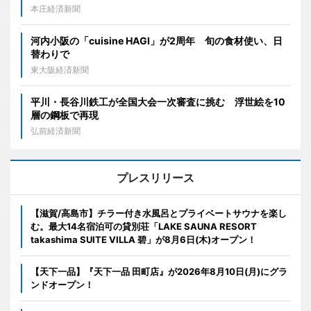
本庄経済新聞
河内小阪の「cuisine HAGI」が2周年 旬の食材使い、日
替わりで
東大阪経済新聞
平川・長谷川鉄工が全国大会一次審査に挑む 浮世絵を10
層の鋼板で再現
弘前経済新聞
プレスリリース
【滋賀/高島市】チラー付き水風呂とプライベートサウナを楽し
む。最大14名宿泊可の貸別荘「LAKE SAUNA RESORT
takashima SUITE VILLA 碧」が8月6日(木)オープン！
【天下一品】『天下一品 田町店』が2026年8月10日(月)にグラ
ンドオープン！