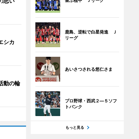
への思い
喜ぶ植中 Ｊリーグ
鹿島、逆転で白星発進 Ｊ
リーグ
「エシカ
あいさつされる悠仁さま
ぐ活動の輪
プロ野球・西武２―５ソフ
トバンク
もっと見る