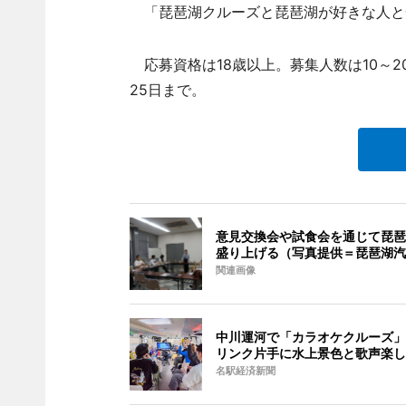
「琵琶湖クルーズと琵琶湖が好きな人と
応募資格は18歳以上。募集人数は10～20
25日まで。
意見交換会や試食会を通じて琵琶
盛り上げる（写真提供＝琵琶湖汽
関連画像
中川運河で「カラオケクルーズ」
リンク片手に水上景色と歌声楽し
名駅経済新聞