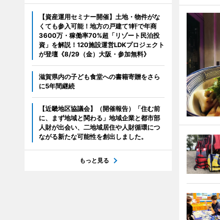
【資産運用セミナー開催】土地・物件がな
くても参入可能！地方の戸建て1軒で年商
3600万・稼働率70%超「リゾート民泊投
資」を解説！120施設運営LDKプロジェクト
が登壇《8/29（金）大阪・参加無料》
滋賀県内の子ども食堂への書籍寄贈をさら
に5年間継続
【近畿地区協議会】（開催報告）「住む前
に、まず地域と関わる」地域企業と都市部
人財が出会い、二地域居住や人財循環につ
ながる新たな可能性を創出しました。
もっと見る