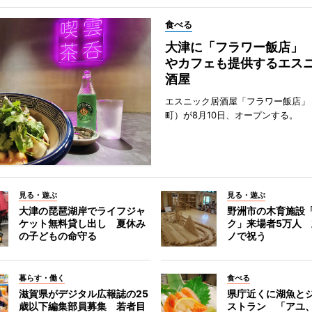
食べる
大津に「フラワー飯店」
やカフェも提供するエス
酒屋
エスニック居酒屋「フラワー飯店」
町）が8月10日、オープンする。
見る・遊ぶ
見る・遊ぶ
大津の琵琶湖岸でライフジャ
野洲市の木育施設
ケット無料貸し出し 夏休み
ク」来場者5万人
の子どもの命守る
ノで祝う
暮らす・働く
食べる
滋賀県がデジタル広報誌の25
県庁近くに湖魚と
歳以下編集部員募集 若者目
ストラン 「アユ