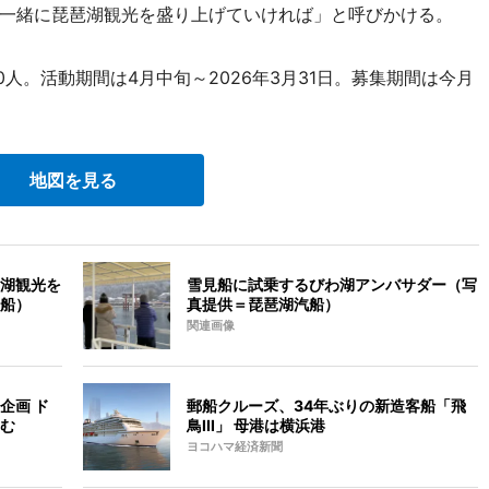
一緒に琵琶湖観光を盛り上げていければ」と呼びかける。
人。活動期間は4月中旬～2026年3月31日。募集期間は今月
地図を見る
湖観光を
雪見船に試乗するびわ湖アンバサダー（写
船）
真提供＝琵琶湖汽船）
関連画像
企画 ド
郵船クルーズ、34年ぶりの新造客船「飛
む
鳥III」 母港は横浜港
ヨコハマ経済新聞