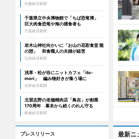
札幌経済新聞
千葉県立中央博物館で「ちば恐竜博」
巨大肉食恐竜や海の捕食者も
千葉経済新聞
岩木山神社向かいに「お山の花彩食堂 龍
の憩」 和食職人の夫婦が経営
弘前経済新聞
浅草・松が谷にニットカフェ「ito-
mori」 編み物好きが集う場に
浅草経済新聞
北習志野の老舗精肉店「鳥吉」が創業
170周年 幕末から続くのれん守る
船橋経済新聞
プレスリリース
最新ニ