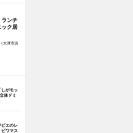
 ランチ
ニック居
（大津市浜
「しがモッ
 立体ドミ
ジビエのレ
、ビワマス