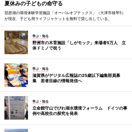
夏休みの子どもの命守る
琵琶湖の環境体験学習施設「オーパルオプテックス」（大津市雄琴5）
が現在、子ども用ライフジャケットを無料で貸し出している。
学ぶ・知る
野洲市の木育施設「しがモック」来場者5万人 立
体ドミノで祝う
学ぶ・知る
滋賀県がデジタル広報誌の25歳以下編集部員募
集 若者目線の情報発信へ
学ぶ・知る
立命館守山でびわ湖水環境フォーラム ドイツの事
例や高校生の探究を発表