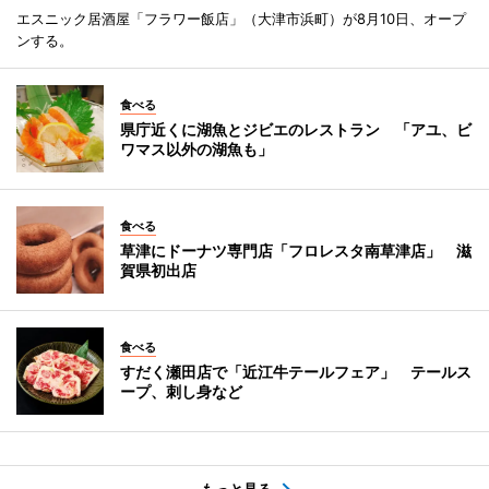
エスニック居酒屋「フラワー飯店」（大津市浜町）が8月10日、オープ
ンする。
食べる
県庁近くに湖魚とジビエのレストラン 「アユ、ビ
ワマス以外の湖魚も」
食べる
草津にドーナツ専門店「フロレスタ南草津店」 滋
賀県初出店
食べる
すだく瀬田店で「近江牛テールフェア」 テールス
ープ、刺し身など
もっと見る