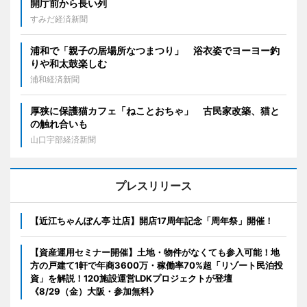
開庁前から長い列
すみだ経済新聞
浦和で「親子の居場所なつまつり」 浴衣姿でヨーヨー釣
りや和太鼓楽しむ
浦和経済新聞
厚狭に保護猫カフェ「ねことおちゃ」 古民家改築、猫と
の触れ合いも
山口宇部経済新聞
プレスリリース
【近江ちゃんぽん亭 辻店】開店17周年記念「周年祭」開催！
【資産運用セミナー開催】土地・物件がなくても参入可能！地
方の戸建て1軒で年商3600万・稼働率70%超「リゾート民泊投
資」を解説！120施設運営LDKプロジェクトが登壇
《8/29（金）大阪・参加無料》