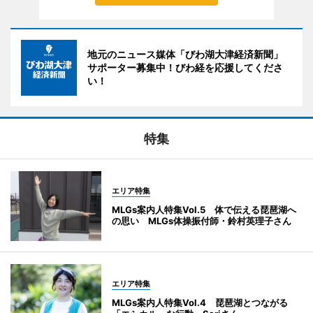
地元のニュース媒体「びわ湖大津経済新聞」
サポーター募集中！びわ経を応援してくださ
い！
特集
エリア特集
MLGs案内人特集Vol.5 体で伝える琵琶湖へ
の思い MLGs体操振付師・鈴村英理子さん
エリア特集
MLGs案内人特集Vol.4 琵琶湖とつながる