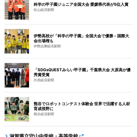
科学の甲子園ジュニア全国大会 愛媛県代表が5位入賞
松山経済新聞
伊勢高校が「科学の甲子園」全国大会で優勝－国際大
会出場権も
伊勢志摩経済新聞
「SDGsQUESTみらい甲子園」千葉県大会 大原高が優
秀賞受賞
外房経済新聞
熊谷でロボットコンテスト体験会 世界で活躍する人材
育成視野に
熊谷経済新聞
滋賀県立守山中学校・高等学校