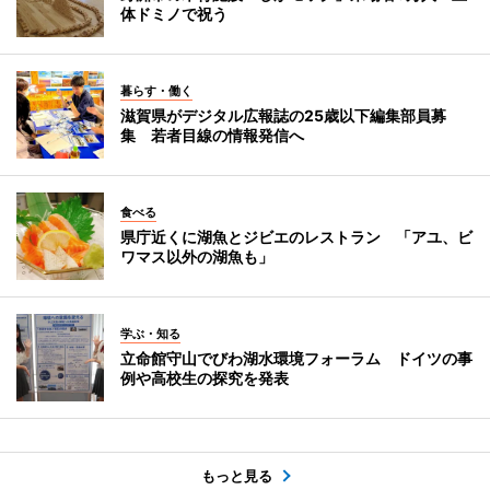
体ドミノで祝う
暮らす・働く
滋賀県がデジタル広報誌の25歳以下編集部員募
集 若者目線の情報発信へ
食べる
県庁近くに湖魚とジビエのレストラン 「アユ、ビ
ワマス以外の湖魚も」
学ぶ・知る
立命館守山でびわ湖水環境フォーラム ドイツの事
例や高校生の探究を発表
もっと見る