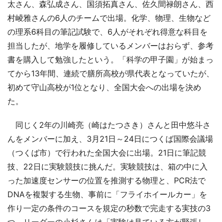
太さん、森弘成さん、国須拓真さん、佐久間禄朗さん、西
村崚雅さんの6人のチームで出場。化学、物理、生物など
の理系6科目の筆記試験で、6人がそれぞれ得意な科目を
担当したが、地学を履修しているメンバーはおらず、参考
書を購入して勉強したという。「科学の甲子園」が始まっ
てから13年間、連続で膳所高校が県代表となっていたが、
初めて守山高校が1位となり、全国大会への出場を決め
た。
同じく2年の川崎亮（崎はたつさき）さんと田中悠斗さ
んをメンバーに加え、3月21日～24日につくば国際会議場
（つくば市）で行われた全国大会に出場。21日に筆記競
技、22日に実験競技に挑んだ。実験競技は、箱の中に入
った加速度センサーの位置を推測する物理と、PCR法で
DNAを複製する生物、事前に「フライホイールカー」を
作り一定の条件のコースを規定の秒数で完走する実技の3
つ。リーダーの小杉さんは「実験は見ている方が緊張し