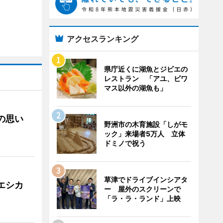
アクセスランキング
県庁近くに湖魚とジビエの
レストラン 「アユ、ビワ
マス以外の湖魚も」
への思い
野洲市の木育施設「しがモ
ック」来場者5万人 立体
ドミノで祝う
草津でドライブインシアタ
「エシカ
ー 屋外のスクリーンで
「ラ・ラ・ランド」上映