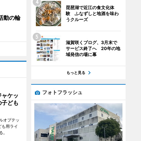
琵琶湖で近江の食文化体
験 ふなずしと地酒を味わ
ぐ活動の輪
うクルーズ
滋賀咲くブログ、3月末で
サービス終了へ 20年の地
域発信の場に幕
もっと見る
フォトフラッシュ
ジャケッ
の子ども
ルオプテッ
ども用ライ
る。