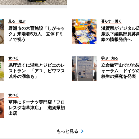
見る・遊ぶ
暮らす・働く
野洲市の木育施設「しがモッ
滋賀県がデジタル広
ク」来場者5万人 立体ドミ
歳以下編集部員募
ノで祝う
線の情報発信へ
食べる
学ぶ・知る
県庁近くに湖魚とジビエのレ
立命館守山でびわ
ストラン 「アユ、ビワマス
ォーラム ドイツ
以外の湖魚も」
校生の探究を発表
食べる
草津にドーナツ専門店「フロ
レスタ南草津店」 滋賀県初
出店
もっと見る