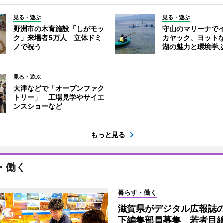
見る・遊ぶ
見る・遊ぶ
野洲市の木育施設「しがモッ
守山のマリーナで
ク」来場者5万人 立体ドミ
カヤック、ヨット
ノで祝う
湖の魅力と環境学
見る・遊ぶ
大津などで「オープンファク
トリー」 工場見学やサイエ
ンスショーなど
もっと見る
・働く
暮らす・働く
滋賀県がデジタル広報誌の
下編集部員募集 若者目