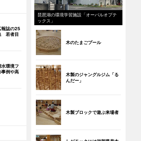
琵琶湖の環境学習施設「オーパルオプテ
ックス」
報誌の25
集 若者目
木のたまごプール
湖水環境フ
の事例や高
木製のジャングルジム「る
んだー」
木製ブロックで遊ぶ来場者