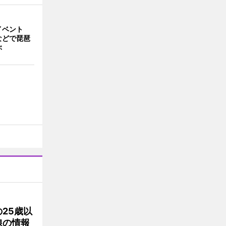
イベント
などで琵琶
ぶ
25歳以
線の情報