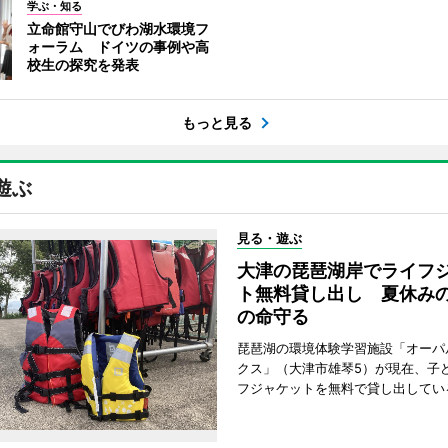
学ぶ・知る
立命館守山でびわ湖水環境フ
ォーラム ドイツの事例や高
校生の探究を発表
もっと見る
遊ぶ
見る・遊ぶ
大津の琵琶湖岸でライフ
ト無料貸し出し 夏休み
の命守る
琵琶湖の環境体験学習施設「オーパ
クス」（大津市雄琴5）が現在、子
フジャケットを無料で貸し出してい