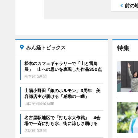
前の
みん経トピックス
特集
松本のカフェギャラリーで「山と雷鳥
展」 山への思いを表現した作品350点
松本経済新聞
山陽小野田「銀のホルモン」3周年 美
容師店主が届ける「感動の一瞬」
山口宇部経済新聞
名古屋駅地区で「打ち水大作戦」 4会
場で一斉に打ち水、街に涼しさ届ける
名駅経済新聞