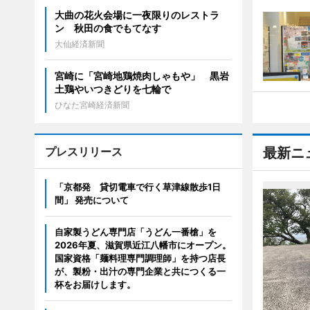
大曲の花火会場に一夜限りのレストラ
ン 秋田の食でもてなす
大仙経済新聞
宮崎に「宮崎地鶏焼肉しゃもや」 黒岩
土鶏やいつきどりを七輪で
ひなた宮崎経済新聞
プレスリリース
最新ニ
「京都発 貸切電車で行く草津線散歩1日
間」 発売について
自家製うどん専門店「うどん一番槍」を
2026年夏、滋賀県近江八幡市にオープン。
国家資格「麺料理専門調理師」を持つ店長
が、製粉・出汁の専門企業と共につくる一
杯をお届けします。