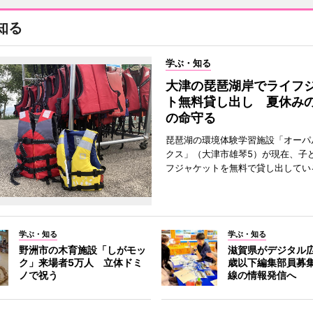
知る
学ぶ・知る
大津の琵琶湖岸でライフ
ト無料貸し出し 夏休み
の命守る
琵琶湖の環境体験学習施設「オーパ
クス」（大津市雄琴5）が現在、子
フジャケットを無料で貸し出してい
学ぶ・知る
学ぶ・知る
野洲市の木育施設「しがモッ
滋賀県がデジタル広
ク」来場者5万人 立体ドミ
歳以下編集部員募
ノで祝う
線の情報発信へ