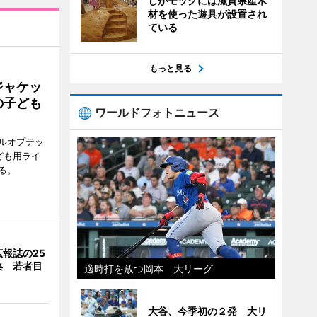
しがモックには滋賀県産木
材を使った遊具が設置され
ている
もっと見る
ジャケッ
の子ども
ワールドフォトニュース
ルオプテッ
ども用ライ
る。
報誌の25
集 若者目
適時打を放つ岡本 大リーグ
大谷、今季初の２発 大リ