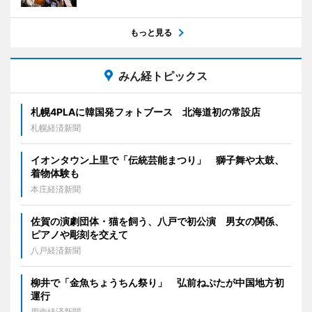
もっと見る
みん経トピックス
札幌4PLAに韓国発フォトブース 北海道初の常設店
札幌経済新聞
イオンタウン上里で「伝統芸能まつり」 獅子舞や太鼓、
着物体験も
本庄経済新聞
佐賀の演劇団体・猫を飼う、八戸で初公演 男女の関係、
ピアノや彫刻を交えて
八戸経済新聞
柳井で「金魚ちょうちん祭り」 弘前ねぷたが中国地方初
運行
周南経済新聞