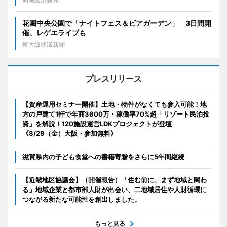
花園中央公園で「ナイトフェス＆ビアガーデン」 3日間開
催、レゲエライブも
東大阪経済新聞
プレスリリース
【資産運用セミナー開催】土地・物件がなくても参入可能！地
方の戸建て1軒で年商3600万・稼働率70%超「リゾート民泊投
資」を解説！120施設運営LDKプロジェクトが登壇
《8/29（金）大阪・参加無料》
滋賀県内の子ども食堂への書籍寄贈をさらに5年間継続
【近畿地区協議会】（開催報告）「住む前に、まず地域と関わ
る」地域企業と都市部人財が出会い、二地域居住や人財循環に
つながる新たな可能性を創出しました。
もっと見る