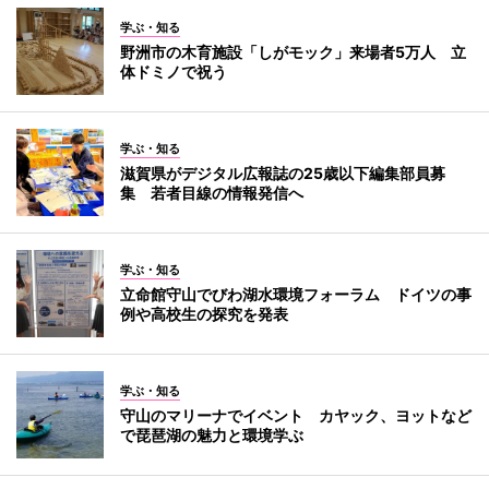
学ぶ・知る
野洲市の木育施設「しがモック」来場者5万人 立
体ドミノで祝う
学ぶ・知る
滋賀県がデジタル広報誌の25歳以下編集部員募
集 若者目線の情報発信へ
学ぶ・知る
立命館守山でびわ湖水環境フォーラム ドイツの事
例や高校生の探究を発表
学ぶ・知る
守山のマリーナでイベント カヤック、ヨットなど
で琵琶湖の魅力と環境学ぶ