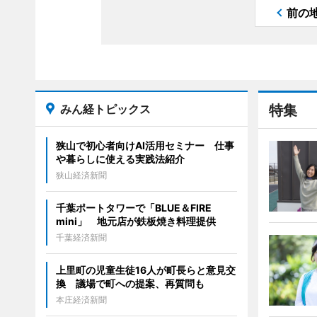
前の
みん経トピックス
特集
狭山で初心者向けAI活用セミナー 仕事
や暮らしに使える実践法紹介
狭山経済新聞
千葉ポートタワーで「BLUE＆FIRE
mini」 地元店が鉄板焼き料理提供
千葉経済新聞
上里町の児童生徒16人が町長らと意見交
換 議場で町への提案、再質問も
本庄経済新聞