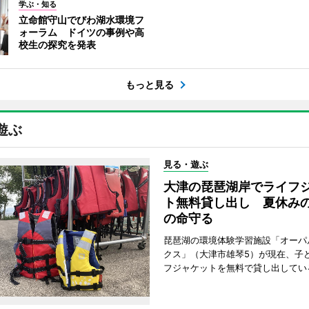
学ぶ・知る
立命館守山でびわ湖水環境フ
ォーラム ドイツの事例や高
校生の探究を発表
もっと見る
遊ぶ
見る・遊ぶ
大津の琵琶湖岸でライフ
ト無料貸し出し 夏休み
の命守る
琵琶湖の環境体験学習施設「オーパ
クス」（大津市雄琴5）が現在、子
フジャケットを無料で貸し出してい