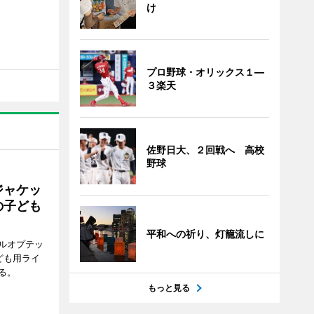
け
プロ野球・オリックス１―
３楽天
佐野日大、２回戦へ 高校
野球
ジャケッ
の子ども
平和への祈り、灯籠流しに
ルオプテッ
ども用ライ
る。
もっと見る