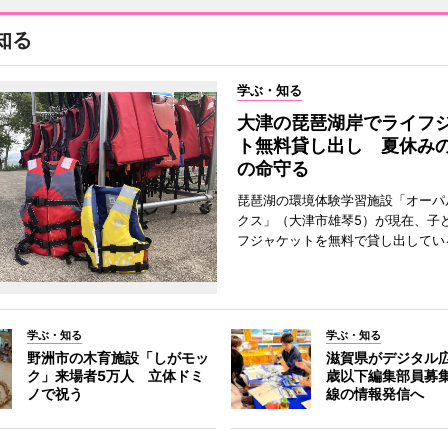
知る
学ぶ・知る
大津の琵琶湖岸でライフ
ト無料貸し出し 夏休み
の命守る
琵琶湖の環境体験学習施設「オーパ
クス」（大津市雄琴5）が現在、子
フジャケットを無料で貸し出してい
学ぶ・知る
学ぶ・知る
野洲市の木育施設「しがモッ
滋賀県がデジタル広
ク」来場者5万人 立体ドミ
歳以下編集部員募
ノで祝う
線の情報発信へ