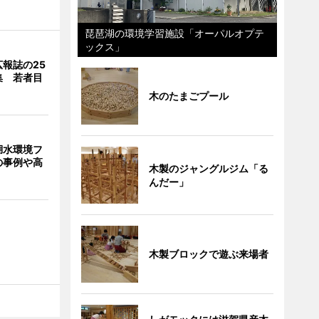
琵琶湖の環境学習施設「オーパルオプテ
ックス」
報誌の25
集 若者目
木のたまごプール
湖水環境フ
の事例や高
木製のジャングルジム「る
んだー」
木製ブロックで遊ぶ来場者