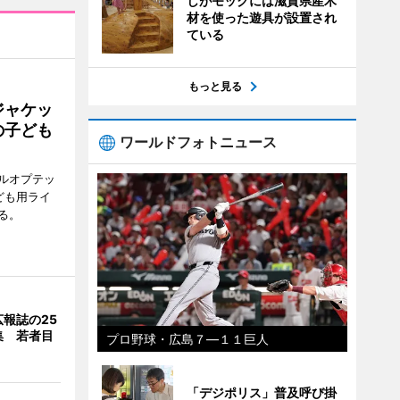
しがモックには滋賀県産木
材を使った遊具が設置され
ている
もっと見る
ジャケッ
の子ども
ワールドフォトニュース
ルオプテッ
ども用ライ
る。
報誌の25
集 若者目
プロ野球・広島７―１１巨人
「デジポリス」普及呼び掛