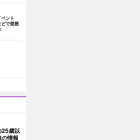
イベント
などで琵琶
ぶ
25歳以
線の情報