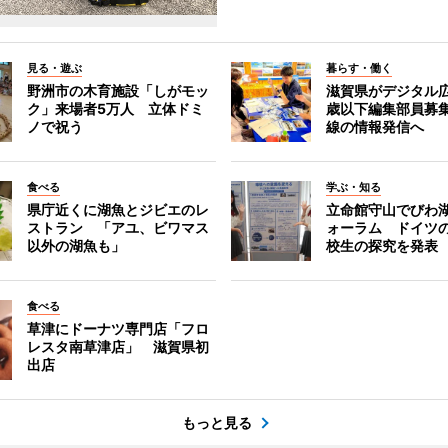
見る・遊ぶ
暮らす・働く
野洲市の木育施設「しがモッ
滋賀県がデジタル広
ク」来場者5万人 立体ドミ
歳以下編集部員募
ノで祝う
線の情報発信へ
食べる
学ぶ・知る
県庁近くに湖魚とジビエのレ
立命館守山でびわ
ストラン 「アユ、ビワマス
ォーラム ドイツ
以外の湖魚も」
校生の探究を発表
食べる
草津にドーナツ専門店「フロ
レスタ南草津店」 滋賀県初
出店
もっと見る