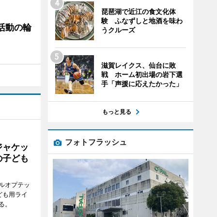
琵琶湖で近江の食文化体
験 ふなずしと地酒を味わ
ぐ活動の輪
うクルーズ
滋賀レイクス、仙台に敗
戦 ホーム初出場の岩下選
手「声援に応えたかった」
もっと見る
フォトフラッシュ
ジャケッ
の子ども
ルオプテッ
ども用ライ
る。