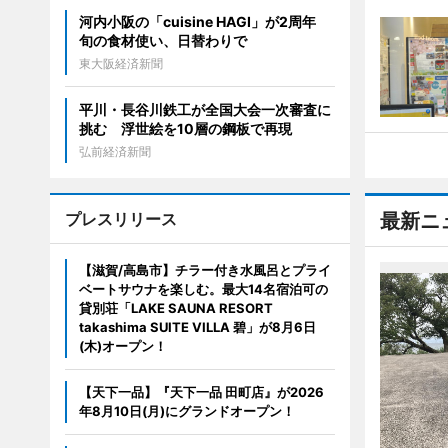
河内小阪の「cuisine HAGI」が2周年
旬の食材使い、日替わりで
東大阪経済新聞
平川・長谷川鉄工が全国大会一次審査に
挑む 浮世絵を10層の鋼板で再現
弘前経済新聞
プレスリリース
最新ニ
【滋賀/高島市】チラー付き水風呂とプライ
ベートサウナを楽しむ。最大14名宿泊可の
貸別荘「LAKE SAUNA RESORT
takashima SUITE VILLA 碧」が8月6日
(木)オープン！
【天下一品】『天下一品 田町店』が2026
年8月10日(月)にグランドオープン！