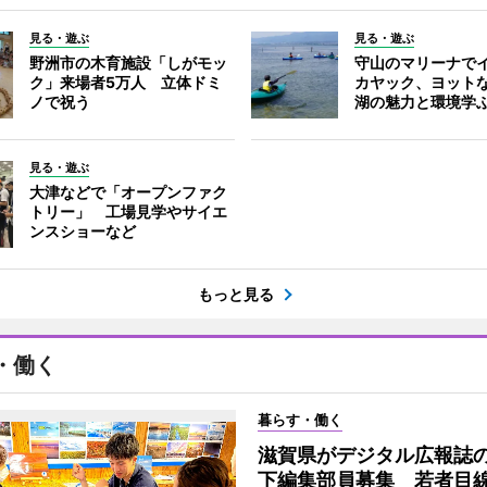
見る・遊ぶ
見る・遊ぶ
野洲市の木育施設「しがモッ
守山のマリーナで
ク」来場者5万人 立体ドミ
カヤック、ヨット
ノで祝う
湖の魅力と環境学
見る・遊ぶ
大津などで「オープンファク
トリー」 工場見学やサイエ
ンスショーなど
もっと見る
・働く
暮らす・働く
滋賀県がデジタル広報誌の
下編集部員募集 若者目