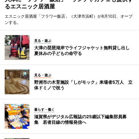
るエスニック居酒屋
エスニック居酒屋「フラワー飯店」（大津市浜町）が8月10日、オープ
ンする。
見る・遊ぶ
大津の琵琶湖岸でライフジャケット無料貸し出し
夏休みの子どもの命守る
見る・遊ぶ
野洲市の木育施設「しがモック」来場者5万人 立
体ドミノで祝う
暮らす・働く
滋賀県がデジタル広報誌の25歳以下編集部員募
集 若者目線の情報発信へ