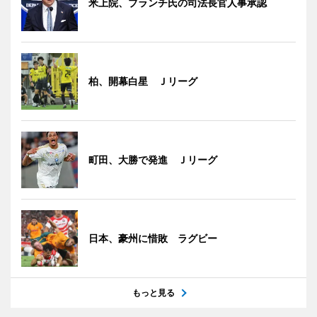
米上院、ブランチ氏の司法長官人事承認
柏、開幕白星 Ｊリーグ
町田、大勝で発進 Ｊリーグ
日本、豪州に惜敗 ラグビー
もっと見る