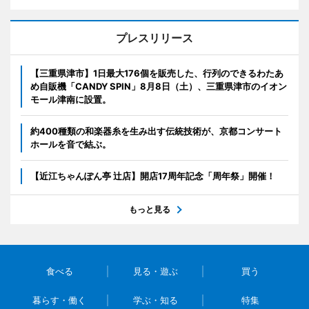
プレスリリース
【三重県津市】1日最大176個を販売した、行列のできるわたあ
め自販機「CANDY SPIN」8月8日（土）、三重県津市のイオン
モール津南に設置。
約400種類の和楽器糸を生み出す伝統技術が、京都コンサート
ホールを音で結ぶ。
【近江ちゃんぽん亭 辻店】開店17周年記念「周年祭」開催！
もっと見る
食べる
見る・遊ぶ
買う
暮らす・働く
学ぶ・知る
特集