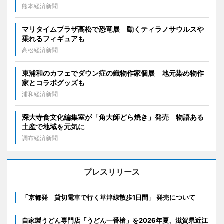
熊本経済新聞
マリタイムプラザ高松で恐竜展 動くティラノサウルスや
乗れるフィギュアも
高松経済新聞
東浦和のカフェでダウン症の織物作家個展 地元染め物作
家とコラボグッズも
浦和経済新聞
深大寺食文化編集室が「角大師どら焼き」発売 物語ある
土産で地域を元気に
調布経済新聞
プレスリリース
「京都発 貸切電車で行く草津線散歩1日間」 発売について
自家製うどん専門店「うどん一番槍」を2026年夏、滋賀県近江