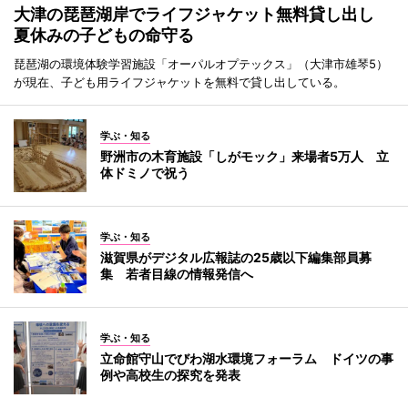
大津の琵琶湖岸でライフジャケット無料貸し出し
夏休みの子どもの命守る
琵琶湖の環境体験学習施設「オーパルオプテックス」（大津市雄琴5）
が現在、子ども用ライフジャケットを無料で貸し出している。
学ぶ・知る
野洲市の木育施設「しがモック」来場者5万人 立
体ドミノで祝う
学ぶ・知る
滋賀県がデジタル広報誌の25歳以下編集部員募
集 若者目線の情報発信へ
学ぶ・知る
立命館守山でびわ湖水環境フォーラム ドイツの事
例や高校生の探究を発表