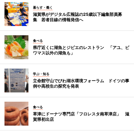
暮らす・働く
滋賀県がデジタル広報誌の25歳以下編集部員募
集 若者目線の情報発信へ
食べる
県庁近くに湖魚とジビエのレストラン 「アユ、ビ
ワマス以外の湖魚も」
学ぶ・知る
立命館守山でびわ湖水環境フォーラム ドイツの事
例や高校生の探究を発表
食べる
草津にドーナツ専門店「フロレスタ南草津店」 滋
賀県初出店