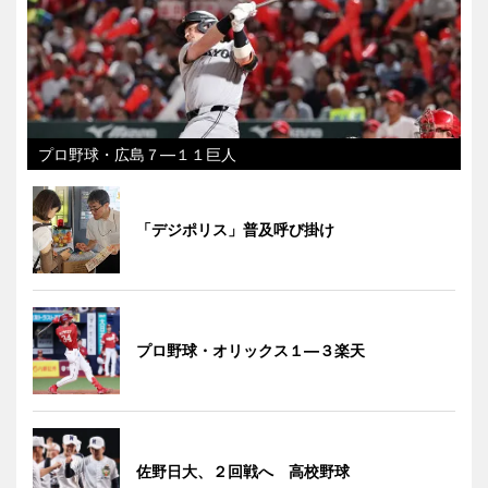
プロ野球・広島７―１１巨人
「デジポリス」普及呼び掛け
プロ野球・オリックス１―３楽天
佐野日大、２回戦へ 高校野球