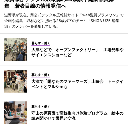
集 若者目線の情報発信へ
滋賀県が現在、県公式デジタル広報誌サイト「web滋賀プラスワン」で
企画や編集、取材などに携わる25歳以下のチーム「SHIGA U25 編集
部」のメンバーを募集している。
暮らす・働く
大津などで「オープンファクトリー」 工場見学や
サイエンスショーなど
暮らす・働く
大津で「陽なたのファーマーズ」上映会 トークイ
ベントとマルシェも
暮らす・働く
守山の保育園で高校生向け体験プログラム 絵本の
読み聞かせで園児と交流