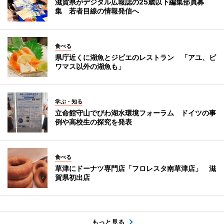
滋賀県がデジタル広報誌の25歳以下編集部員募
集 若者目線の情報発信へ
食べる
県庁近くに湖魚とジビエのレストラン 「アユ、ビ
ワマス以外の湖魚も」
学ぶ・知る
立命館守山でびわ湖水環境フォーラム ドイツの事
例や高校生の探究を発表
食べる
草津にドーナツ専門店「フロレスタ南草津店」 滋
賀県初出店
もっと見る