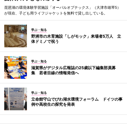
琵琶湖の環境体験学習施設「オーパルオプテックス」（大津市雄琴5）
が現在、子ども用ライフジャケットを無料で貸し出している。
学ぶ・知る
野洲市の木育施設「しがモック」来場者5万人 立
体ドミノで祝う
学ぶ・知る
滋賀県がデジタル広報誌の25歳以下編集部員募
集 若者目線の情報発信へ
学ぶ・知る
立命館守山でびわ湖水環境フォーラム ドイツの事
例や高校生の探究を発表