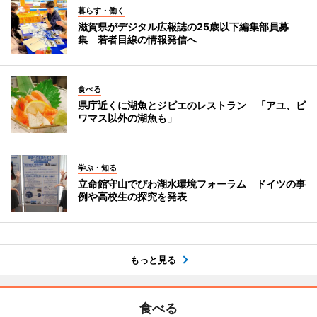
暮らす・働く
滋賀県がデジタル広報誌の25歳以下編集部員募
集 若者目線の情報発信へ
食べる
県庁近くに湖魚とジビエのレストラン 「アユ、ビ
ワマス以外の湖魚も」
学ぶ・知る
立命館守山でびわ湖水環境フォーラム ドイツの事
例や高校生の探究を発表
もっと見る
食べる