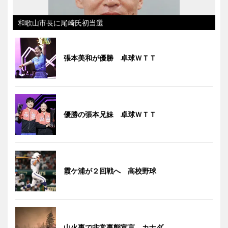
和歌山市長に尾崎氏初当選
張本美和が優勝 卓球ＷＴＴ
優勝の張本兄妹 卓球ＷＴＴ
霞ケ浦が２回戦へ 高校野球
山火事で非常事態宣言 カナダ