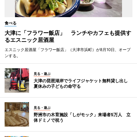
食べる
大津に「フラワー飯店」 ランチやカフェも提供す
るエスニック居酒屋
エスニック居酒屋「フラワー飯店」（大津市浜町）が8月10日、オープ
ンする。
見る・遊ぶ
大津の琵琶湖岸でライフジャケット無料貸し出し
夏休みの子どもの命守る
見る・遊ぶ
野洲市の木育施設「しがモック」来場者5万人 立
体ドミノで祝う