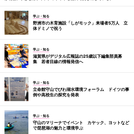
学ぶ・知る
野洲市の木育施設「しがモック」来場者5万人 立
体ドミノで祝う
学ぶ・知る
滋賀県がデジタル広報誌の25歳以下編集部員募
集 若者目線の情報発信へ
学ぶ・知る
立命館守山でびわ湖水環境フォーラム ドイツの事
例や高校生の探究を発表
学ぶ・知る
守山のマリーナでイベント カヤック、ヨットなど
で琵琶湖の魅力と環境学ぶ