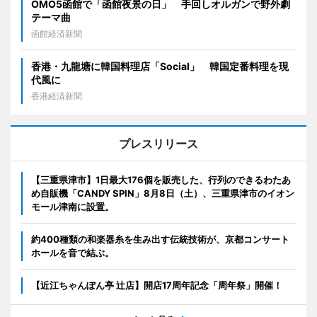
OMO5函館で「函館夜景の日」 手回しオルガンで野外劇
テーマ曲
函館経済新聞
香港・九龍塘に韓国料理店「Social」 韓国定番料理を現
代風に
香港経済新聞
プレスリリース
【三重県津市】1日最大176個を販売した、行列のできるわたあ
め自販機「CANDY SPIN」8月8日（土）、三重県津市のイオン
モール津南に設置。
約400種類の和楽器糸を生み出す伝統技術が、京都コンサート
ホールを音で結ぶ。
【近江ちゃんぽん亭 辻店】開店17周年記念「周年祭」開催！