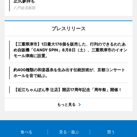
正式参拝も
八戸経済新聞
プレスリリース
【三重県津市】1日最大176個を販売した、行列のできるわたあ
め自販機「CANDY SPIN」8月8日（土）、三重県津市のイオン
モール津南に設置。
約400種類の和楽器糸を生み出す伝統技術が、京都コンサート
ホールを音で結ぶ。
【近江ちゃんぽん亭 辻店】開店17周年記念「周年祭」開催！
もっと見る
食べる
見る・遊ぶ
買う