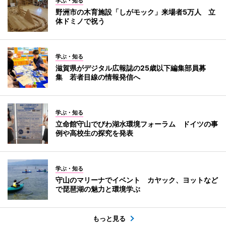
学ぶ・知る
野洲市の木育施設「しがモック」来場者5万人 立
体ドミノで祝う
学ぶ・知る
滋賀県がデジタル広報誌の25歳以下編集部員募
集 若者目線の情報発信へ
学ぶ・知る
立命館守山でびわ湖水環境フォーラム ドイツの事
例や高校生の探究を発表
学ぶ・知る
守山のマリーナでイベント カヤック、ヨットなど
で琵琶湖の魅力と環境学ぶ
もっと見る