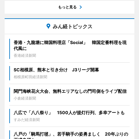
もっと見る
みん経トピックス
香港・九龍塘に韓国料理店「Social」 韓国定番料理を現
代風に
香港経済新聞
SC相模原、熊本と引き分け J3リーグ開幕
相模原町田経済新聞
関門海峡花火大会、無料エリアなしの門司側をライブ配信
小倉経済新聞
八広で「八八祭り」 1500人が提灯行列、多幸アートも
すみだ経済新聞
八戸の「騎馬打毬」、若手騎手の姿勇ましく 20年ぶりの