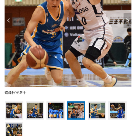
齋藤拓実選手