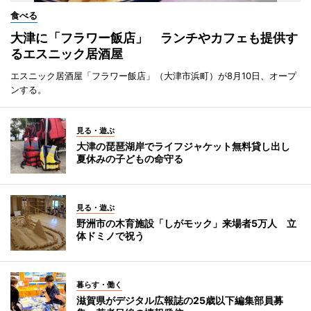
食べる
大津に「フラワー飯店」 ランチやカフェも提供す
るエスニック居酒屋
エスニック居酒屋「フラワー飯店」（大津市浜町）が8月10日、オープ
ンする。
見る・遊ぶ
大津の琵琶湖岸でライフジャケット無料貸し出し
夏休みの子どもの命守る
見る・遊ぶ
野洲市の木育施設「しがモック」来場者5万人 立
体ドミノで祝う
暮らす・働く
滋賀県がデジタル広報誌の25歳以下編集部員募