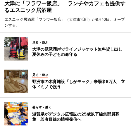
大津に「フラワー飯店」 ランチやカフェも提供す
るエスニック居酒屋
エスニック居酒屋「フラワー飯店」（大津市浜町）が8月10日、オープ
ンする。
見る・遊ぶ
大津の琵琶湖岸でライフジャケット無料貸し出し
夏休みの子どもの命守る
見る・遊ぶ
野洲市の木育施設「しがモック」来場者5万人 立
体ドミノで祝う
暮らす・働く
滋賀県がデジタル広報誌の25歳以下編集部員募
集 若者目線の情報発信へ