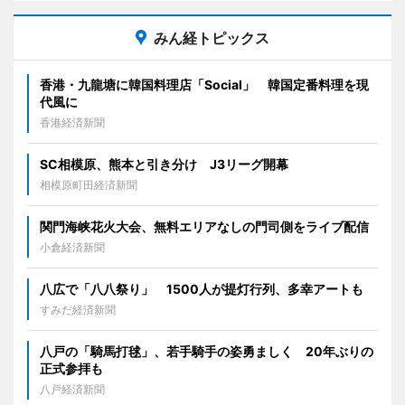
みん経トピックス
香港・九龍塘に韓国料理店「Social」 韓国定番料理を現
代風に
香港経済新聞
SC相模原、熊本と引き分け J3リーグ開幕
相模原町田経済新聞
関門海峡花火大会、無料エリアなしの門司側をライブ配信
小倉経済新聞
八広で「八八祭り」 1500人が提灯行列、多幸アートも
すみだ経済新聞
八戸の「騎馬打毬」、若手騎手の姿勇ましく 20年ぶりの
正式参拝も
八戸経済新聞