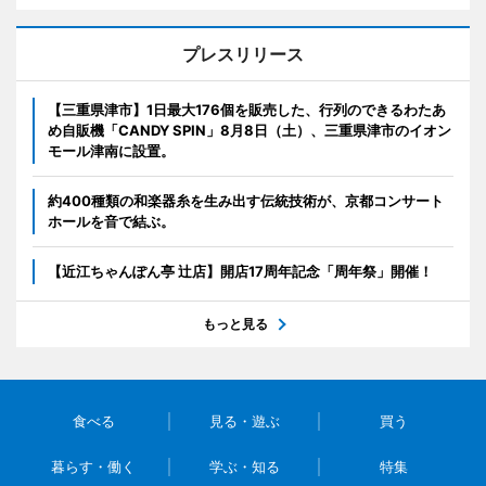
プレスリリース
【三重県津市】1日最大176個を販売した、行列のできるわたあ
め自販機「CANDY SPIN」8月8日（土）、三重県津市のイオン
モール津南に設置。
約400種類の和楽器糸を生み出す伝統技術が、京都コンサート
ホールを音で結ぶ。
【近江ちゃんぽん亭 辻店】開店17周年記念「周年祭」開催！
もっと見る
食べる
見る・遊ぶ
買う
暮らす・働く
学ぶ・知る
特集