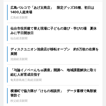
広島パルコで「あげ太商店」 限定グッズ35種、初日は
1400人超来場
広島経済新聞
仙台市役所建て替え現場に子どもの遊び・学びの場 夏休
みに平日開放日
仙台経済新聞
ディスクユニオン池袋店が移転オープン 約5万枚の在庫を
展開
池袋経済新聞
「与論イノベーんちゅ講座」開講へ 地域課題解決に取り
組む人材育成目指す
奄美群島南三島経済新聞
横瀬町で協力隊が「けもの相談所」 データ蓄積で鳥獣被
害防ぐ
秩父経済新聞