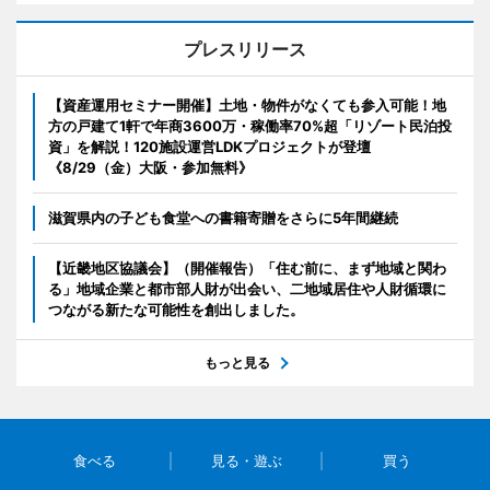
プレスリリース
【資産運用セミナー開催】土地・物件がなくても参入可能！地
方の戸建て1軒で年商3600万・稼働率70%超「リゾート民泊投
資」を解説！120施設運営LDKプロジェクトが登壇
《8/29（金）大阪・参加無料》
滋賀県内の子ども食堂への書籍寄贈をさらに5年間継続
【近畿地区協議会】（開催報告）「住む前に、まず地域と関わ
る」地域企業と都市部人財が出会い、二地域居住や人財循環に
つながる新たな可能性を創出しました。
もっと見る
食べる
見る・遊ぶ
買う