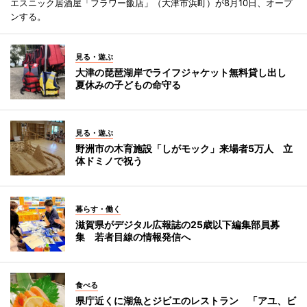
エスニック居酒屋「フラワー飯店」（大津市浜町）が8月10日、オープ
ンする。
見る・遊ぶ
大津の琵琶湖岸でライフジャケット無料貸し出し
夏休みの子どもの命守る
見る・遊ぶ
野洲市の木育施設「しがモック」来場者5万人 立
体ドミノで祝う
暮らす・働く
滋賀県がデジタル広報誌の25歳以下編集部員募
集 若者目線の情報発信へ
食べる
県庁近くに湖魚とジビエのレストラン 「アユ、ビ