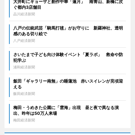
大井町にギョーザと創作中華「蓮月」 南青山、新橋に次
ぐ都内3店舗目
品川経済新聞
八戸の伝統武芸「騎馬打毬」がお守りに 新羅神社、透明
感のある切り絵で
八戸経済新聞
さいたまで子ども向け体験イベント「夏ラボ」 救命や防
犯学ぶ
浦和経済新聞
飯田「ギャラリー南無」の睡蓮池 赤いスイレンが見頃迎
える
飯田経済新聞
梅田・うめきた公園に「雲海」出現 昼と夜で異なる演
出、昨年は50万人来場
梅田経済新聞