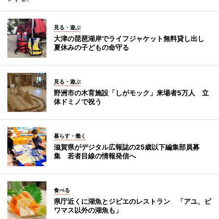
見る・遊ぶ
大津の琵琶湖岸でライフジャケット無料貸し出し
夏休みの子どもの命守る
見る・遊ぶ
野洲市の木育施設「しがモック」来場者5万人 立
体ドミノで祝う
暮らす・働く
滋賀県がデジタル広報誌の25歳以下編集部員募
集 若者目線の情報発信へ
食べる
県庁近くに湖魚とジビエのレストラン 「アユ、ビ
ワマス以外の湖魚も」