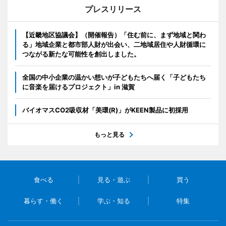
プレスリリース
【近畿地区協議会】（開催報告）「住む前に、まず地域と関わ
る」地域企業と都市部人財が出会い、二地域居住や人財循環に
つながる新たな可能性を創出しました。
全国の中小企業の温かい想いが子どもたちへ届く「子どもたち
に音楽を届けるプロジェクト」in 滋賀
バイオマスCO2吸収材「美環(R)」がKEEN製品に初採用
もっと見る
食べる
見る・遊ぶ
買う
暮らす・働く
学ぶ・知る
特集