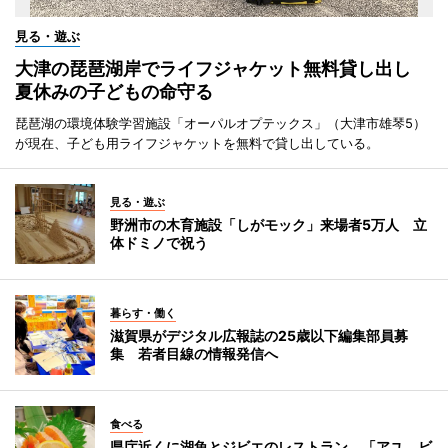
見る・遊ぶ
大津の琵琶湖岸でライフジャケット無料貸し出し
夏休みの子どもの命守る
琵琶湖の環境体験学習施設「オーパルオプテックス」（大津市雄琴5）
が現在、子ども用ライフジャケットを無料で貸し出している。
見る・遊ぶ
野洲市の木育施設「しがモック」来場者5万人 立
体ドミノで祝う
暮らす・働く
滋賀県がデジタル広報誌の25歳以下編集部員募
集 若者目線の情報発信へ
食べる
県庁近くに湖魚とジビエのレストラン 「アユ、ビ