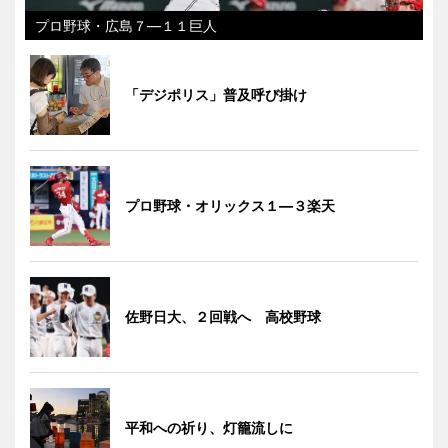
プロ野球・広島７―１１巨人
「デジポリス」普及呼び掛け
プロ野球・オリックス１―３楽天
佐野日大、２回戦へ 高校野球
平和への祈り、灯籠流しに