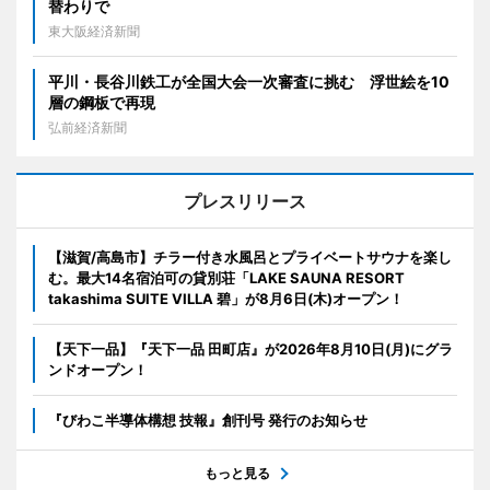
替わりで
東大阪経済新聞
平川・長谷川鉄工が全国大会一次審査に挑む 浮世絵を10
層の鋼板で再現
弘前経済新聞
プレスリリース
【滋賀/高島市】チラー付き水風呂とプライベートサウナを楽し
む。最大14名宿泊可の貸別荘「LAKE SAUNA RESORT
takashima SUITE VILLA 碧」が8月6日(木)オープン！
【天下一品】『天下一品 田町店』が2026年8月10日(月)にグラ
ンドオープン！
『びわこ半導体構想 技報』創刊号 発行のお知らせ
もっと見る