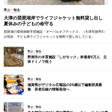
学ぶ・知る
大津の琵琶湖岸でライフジャケット無料貸し出し
夏休みの子どもの命守る
琵琶湖の環境体験学習施設「オーパルオプテックス」（大津市雄琴5）
が現在、子ども用ライフジャケットを無料で貸し出している。
学ぶ・知る
野洲市の木育施設「しがモック」来場者5万人 立
体ドミノで祝う
学ぶ・知る
滋賀県がデジタル広報誌の25歳以下編集部員募
集 若者目線の情報発信へ
学ぶ・知る