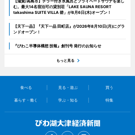
【滋賀/高島市】チラー付き水風呂とプライベートサウナを楽し
む。最大14名宿泊可の貸別荘「LAKE SAUNA RESORT
takashima SUITE VILLA 碧」が8月6日(木)オープン！
【天下一品】『天下一品 田町店』が2026年8月10日(月)にグラ
ンドオープン！
『びわこ半導体構想 技報』創刊号 発行のお知らせ
もっと見る
食べる
見る・遊ぶ
買う
暮らす・働く
学ぶ・知る
特集