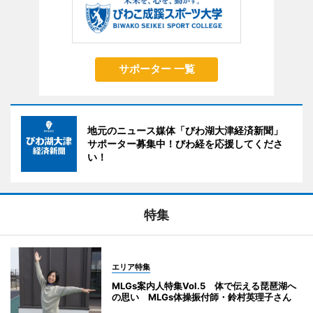
サポーター 一覧
地元のニュース媒体「びわ湖大津経済新聞」
サポーター募集中！びわ経を応援してくださ
い！
特集
エリア特集
MLGs案内人特集Vol.5 体で伝える琵琶湖へ
の思い MLGs体操振付師・鈴村英理子さん