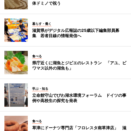
体ドミノで祝う
暮らす・働く
滋賀県がデジタル広報誌の25歳以下編集部員募
集 若者目線の情報発信へ
食べる
県庁近くに湖魚とジビエのレストラン 「アユ、ビ
ワマス以外の湖魚も」
学ぶ・知る
立命館守山でびわ湖水環境フォーラム ドイツの事
例や高校生の探究を発表
食べる
草津にドーナツ専門店「フロレスタ南草津店」 滋