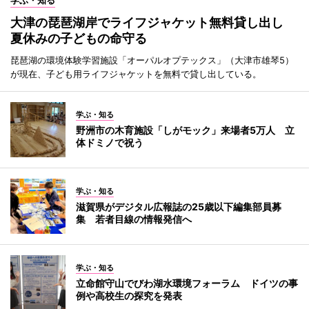
学ぶ・知る
大津の琵琶湖岸でライフジャケット無料貸し出し
夏休みの子どもの命守る
琵琶湖の環境体験学習施設「オーパルオプテックス」（大津市雄琴5）
が現在、子ども用ライフジャケットを無料で貸し出している。
学ぶ・知る
野洲市の木育施設「しがモック」来場者5万人 立
体ドミノで祝う
学ぶ・知る
滋賀県がデジタル広報誌の25歳以下編集部員募
集 若者目線の情報発信へ
学ぶ・知る
立命館守山でびわ湖水環境フォーラム ドイツの事
例や高校生の探究を発表