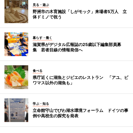
見る・遊ぶ
野洲市の木育施設「しがモック」来場者5万人 立
体ドミノで祝う
暮らす・働く
滋賀県がデジタル広報誌の25歳以下編集部員募
集 若者目線の情報発信へ
食べる
県庁近くに湖魚とジビエのレストラン 「アユ、ビ
ワマス以外の湖魚も」
学ぶ・知る
立命館守山でびわ湖水環境フォーラム ドイツの事
例や高校生の探究を発表