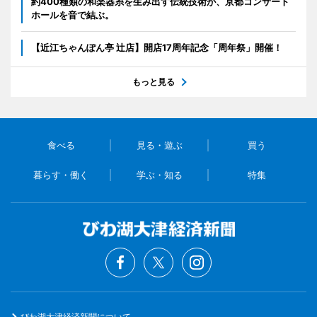
約400種類の和楽器糸を生み出す伝統技術が、京都コンサート
ホールを音で結ぶ。
【近江ちゃんぽん亭 辻店】開店17周年記念「周年祭」開催！
もっと見る
食べる
見る・遊ぶ
買う
暮らす・働く
学ぶ・知る
特集
びわ湖大津経済新聞について