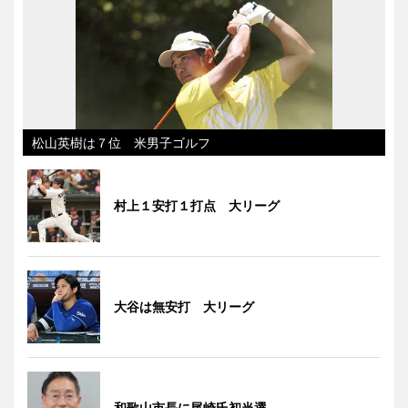
松山英樹は７位 米男子ゴルフ
村上１安打１打点 大リーグ
大谷は無安打 大リーグ
和歌山市長に尾崎氏初当選