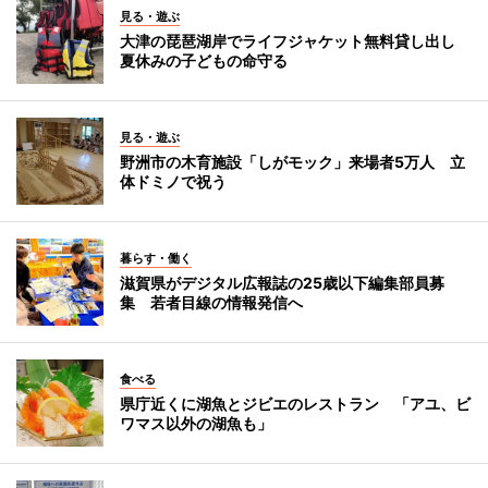
見る・遊ぶ
大津の琵琶湖岸でライフジャケット無料貸し出し
夏休みの子どもの命守る
見る・遊ぶ
野洲市の木育施設「しがモック」来場者5万人 立
体ドミノで祝う
暮らす・働く
滋賀県がデジタル広報誌の25歳以下編集部員募
集 若者目線の情報発信へ
食べる
県庁近くに湖魚とジビエのレストラン 「アユ、ビ
ワマス以外の湖魚も」