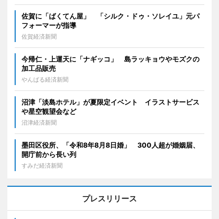
佐賀に「ばくてん屋」 「シルク・ドゥ・ソレイユ」元パ
フォーマーが指導
佐賀経済新聞
今帰仁・上運天に「ナギッコ」 島ラッキョウやモズクの
加工品販売
やんばる経済新聞
沼津「淡島ホテル」が夏限定イベント イラストサービス
や星空観望会など
沼津経済新聞
墨田区役所、「令和8年8月8日婚」 300人超が婚姻届、
開庁前から長い列
すみだ経済新聞
プレスリリース