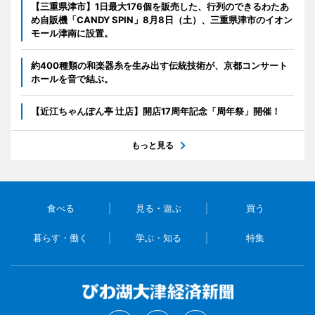
【三重県津市】1日最大176個を販売した、行列のできるわたあ
め自販機「CANDY SPIN」8月8日（土）、三重県津市のイオン
モール津南に設置。
約400種類の和楽器糸を生み出す伝統技術が、京都コンサート
ホールを音で結ぶ。
【近江ちゃんぽん亭 辻店】開店17周年記念「周年祭」開催！
もっと見る
食べる
見る・遊ぶ
買う
暮らす・働く
学ぶ・知る
特集