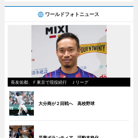
ワールドフォトニュース
長友佑都、Ｆ東京で現役続行 Ｊリーグ
大分商が２回戦へ 高校野球
災害ボランティア、活動本格化