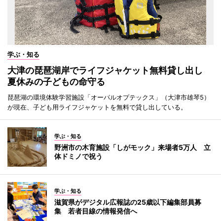
学ぶ・知る
大津の琵琶湖岸でライフジャケット無料貸し出し
夏休みの子どもの命守る
琵琶湖の環境体験学習施設「オーパルオプテックス」（大津市雄琴5）
が現在、子ども用ライフジャケットを無料で貸し出している。
学ぶ・知る
野洲市の木育施設「しがモック」来場者5万人 立
体ドミノで祝う
学ぶ・知る
滋賀県がデジタル広報誌の25歳以下編集部員募
集 若者目線の情報発信へ