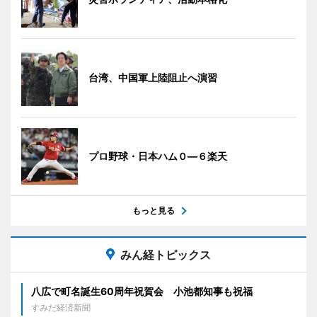
台湾、中国軍上陸阻止へ演習
プロ野球・日本ハム０―６楽天
もっと見る
みん経トピックス
八広で町名誕生60周年祝賀会 小池都知事も祝福
すみだ経済新聞