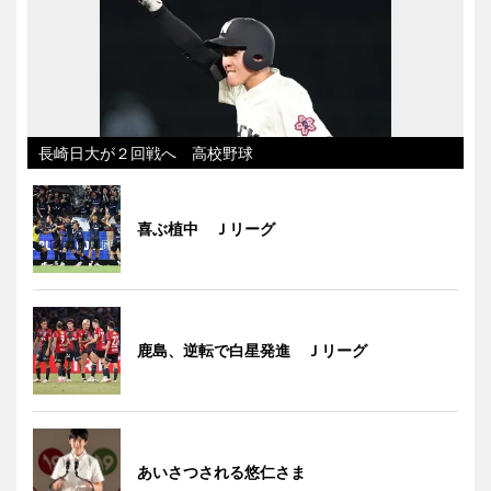
長崎日大が２回戦へ 高校野球
喜ぶ植中 Ｊリーグ
鹿島、逆転で白星発進 Ｊリーグ
あいさつされる悠仁さま