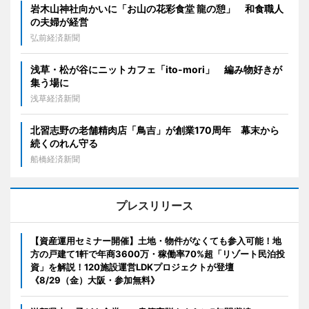
岩木山神社向かいに「お山の花彩食堂 龍の憩」 和食職人
の夫婦が経営
弘前経済新聞
浅草・松が谷にニットカフェ「ito-mori」 編み物好きが
集う場に
浅草経済新聞
北習志野の老舗精肉店「鳥吉」が創業170周年 幕末から
続くのれん守る
船橋経済新聞
プレスリリース
【資産運用セミナー開催】土地・物件がなくても参入可能！地
方の戸建て1軒で年商3600万・稼働率70%超「リゾート民泊投
資」を解説！120施設運営LDKプロジェクトが登壇
《8/29（金）大阪・参加無料》