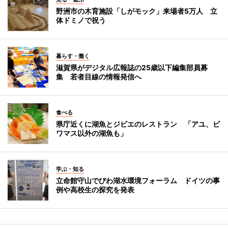
野洲市の木育施設「しがモック」来場者5万人 立
体ドミノで祝う
暮らす・働く
滋賀県がデジタル広報誌の25歳以下編集部員募
集 若者目線の情報発信へ
食べる
県庁近くに湖魚とジビエのレストラン 「アユ、ビ
ワマス以外の湖魚も」
学ぶ・知る
立命館守山でびわ湖水環境フォーラム ドイツの事
例や高校生の探究を発表