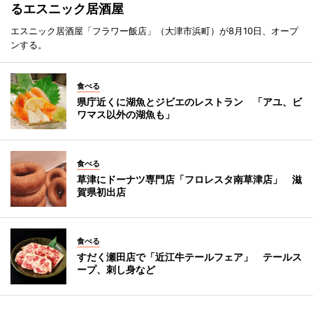
るエスニック居酒屋
エスニック居酒屋「フラワー飯店」（大津市浜町）が8月10日、オープ
ンする。
食べる
県庁近くに湖魚とジビエのレストラン 「アユ、ビ
ワマス以外の湖魚も」
食べる
草津にドーナツ専門店「フロレスタ南草津店」 滋
賀県初出店
食べる
すだく瀬田店で「近江牛テールフェア」 テールス
ープ、刺し身など