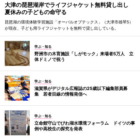
大津の琵琶湖岸でライフジャケット無料貸し出し
夏休みの子どもの命守る
琵琶湖の環境体験学習施設「オーパルオプテックス」（大津市雄琴5）
が現在、子ども用ライフジャケットを無料で貸し出している。
学ぶ・知る
野洲市の木育施設「しがモック」来場者5万人 立
体ドミノで祝う
学ぶ・知る
滋賀県がデジタル広報誌の25歳以下編集部員募
集 若者目線の情報発信へ
学ぶ・知る
立命館守山でびわ湖水環境フォーラム ドイツの事
例や高校生の探究を発表