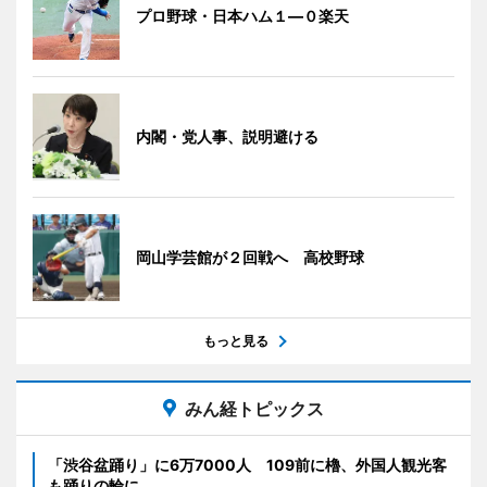
プロ野球・日本ハム１―０楽天
内閣・党人事、説明避ける
岡山学芸館が２回戦へ 高校野球
もっと見る
みん経トピックス
「渋谷盆踊り」に6万7000人 109前に櫓、外国人観光客
も踊りの輪に