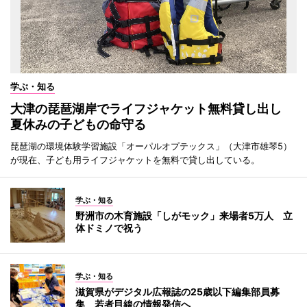
学ぶ・知る
大津の琵琶湖岸でライフジャケット無料貸し出し
夏休みの子どもの命守る
琵琶湖の環境体験学習施設「オーパルオプテックス」（大津市雄琴5）
が現在、子ども用ライフジャケットを無料で貸し出している。
学ぶ・知る
野洲市の木育施設「しがモック」来場者5万人 立
体ドミノで祝う
学ぶ・知る
滋賀県がデジタル広報誌の25歳以下編集部員募
集 若者目線の情報発信へ