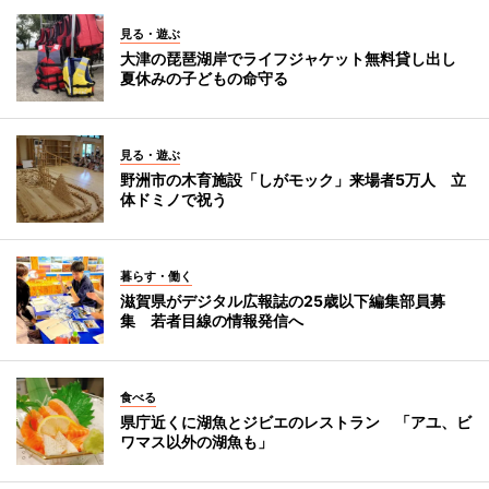
見る・遊ぶ
大津の琵琶湖岸でライフジャケット無料貸し出し
夏休みの子どもの命守る
見る・遊ぶ
野洲市の木育施設「しがモック」来場者5万人 立
体ドミノで祝う
暮らす・働く
滋賀県がデジタル広報誌の25歳以下編集部員募
集 若者目線の情報発信へ
食べる
県庁近くに湖魚とジビエのレストラン 「アユ、ビ
ワマス以外の湖魚も」