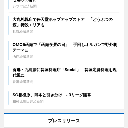
シブヤ経済新聞
大丸札幌店で任天堂ポップアップストア 「どうぶつの
森」特設エリアも
札幌経済新聞
OMO5函館で「函館夜景の日」 手回しオルガンで野外劇
テーマ曲
函館経済新聞
香港・九龍塘に韓国料理店「Social」 韓国定番料理を現
代風に
香港経済新聞
SC相模原、熊本と引き分け J3リーグ開幕
相模原町田経済新聞
プレスリリース