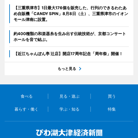
【三重県津市】1日最大176個を販売した、行列のできるわたあ
め自販機「CANDY SPIN」8月8日（土）、三重県津市のイオン
モール津南に設置。
約400種類の和楽器糸を生み出す伝統技術が、京都コンサート
ホールを音で結ぶ。
【近江ちゃんぽん亭 辻店】開店17周年記念「周年祭」開催！
もっと見る
食べる
見る・遊ぶ
買う
暮らす・働く
学ぶ・知る
特集