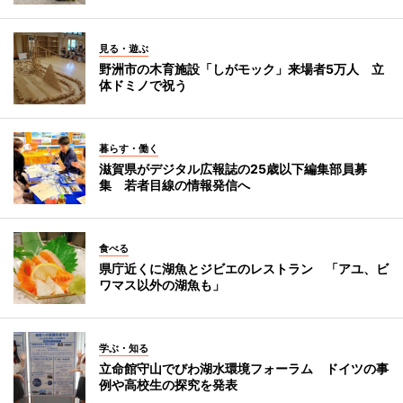
見る・遊ぶ
野洲市の木育施設「しがモック」来場者5万人 立
体ドミノで祝う
暮らす・働く
滋賀県がデジタル広報誌の25歳以下編集部員募
集 若者目線の情報発信へ
食べる
県庁近くに湖魚とジビエのレストラン 「アユ、ビ
ワマス以外の湖魚も」
学ぶ・知る
立命館守山でびわ湖水環境フォーラム ドイツの事
例や高校生の探究を発表