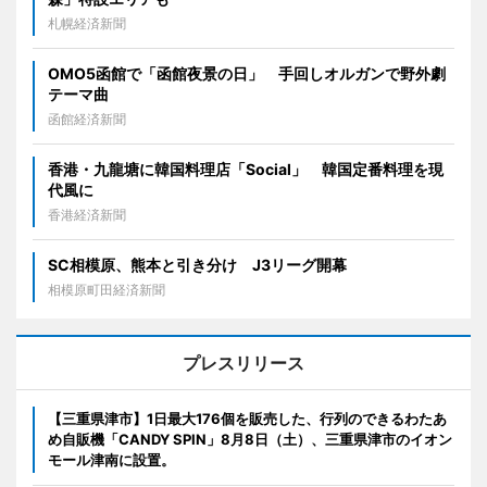
札幌経済新聞
OMO5函館で「函館夜景の日」 手回しオルガンで野外劇
テーマ曲
函館経済新聞
香港・九龍塘に韓国料理店「Social」 韓国定番料理を現
代風に
香港経済新聞
SC相模原、熊本と引き分け J3リーグ開幕
相模原町田経済新聞
プレスリリース
【三重県津市】1日最大176個を販売した、行列のできるわたあ
め自販機「CANDY SPIN」8月8日（土）、三重県津市のイオン
モール津南に設置。