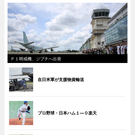
Ｐ１哨戒機、ジブチへ出発
在日米軍が支援物資輸送
プロ野球・日本ハム１―０楽天