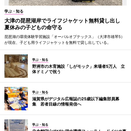
学ぶ・知る
大津の琵琶湖岸でライフジャケット無料貸し出し
夏休みの子どもの命守る
琵琶湖の環境体験学習施設「オーパルオプテックス」（大津市雄琴5）
が現在、子ども用ライフジャケットを無料で貸し出している。
学ぶ・知る
野洲市の木育施設「しがモック」来場者5万人 立
体ドミノで祝う
学ぶ・知る
滋賀県がデジタル広報誌の25歳以下編集部員募
集 若者目線の情報発信へ
学ぶ・知る