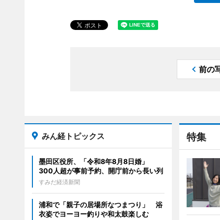
前の
みん経トピックス
特集
墨田区役所、「令和8年8月8日婚」
300人超が事前予約、開庁前から長い列
すみだ経済新聞
浦和で「親子の居場所なつまつり」 浴
衣姿でヨーヨー釣りや和太鼓楽しむ