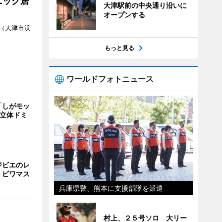
ニック居
大津駅前の中央通り沿いに
オープンする
（大津市浜
もっと見る
ワールドフォトニュース
「しがモッ
 立体ドミ
ジビエのレ
、ビワマス
兵庫県警、熊本に支援部隊を派遣
村上、２５号ソロ 大リー