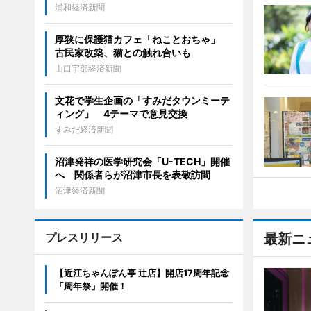
浦和経済新聞
厚狭に保護猫カフェ「ねことおちゃ」
古民家改築、猫との触れ合いも
山口宇部経済新聞
文花で学生企画の「すみだタウンミーテ
ィング」 4テーマで意見交換
すみだ経済新聞
沼津発祥の医学研究会「U-TECH」開催
へ 関係者らが沼津市長を表敬訪問
沼津経済新聞
プレスリリース
最新ニ
【近江ちゃんぽん亭 辻店】開店17周年記念
「周年祭」開催！