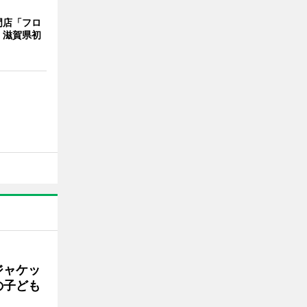
門店「フロ
 滋賀県初
ジャケッ
の子ども