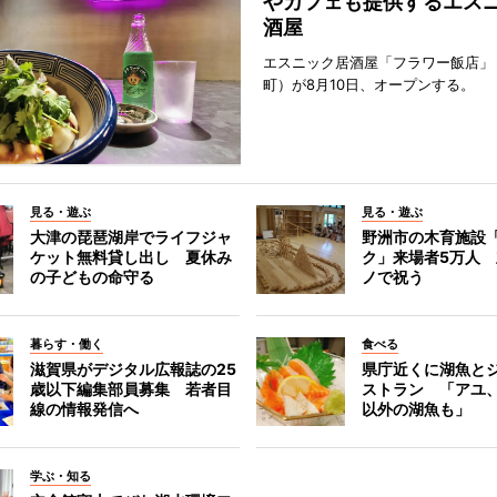
やカフェも提供するエス
酒屋
エスニック居酒屋「フラワー飯店」
町）が8月10日、オープンする。
見る・遊ぶ
見る・遊ぶ
大津の琵琶湖岸でライフジャ
野洲市の木育施設
ケット無料貸し出し 夏休み
ク」来場者5万人
の子どもの命守る
ノで祝う
暮らす・働く
食べる
滋賀県がデジタル広報誌の25
県庁近くに湖魚と
歳以下編集部員募集 若者目
ストラン 「アユ
線の情報発信へ
以外の湖魚も」
学ぶ・知る