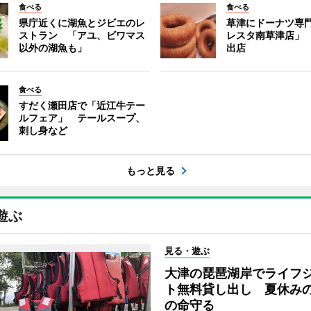
食べる
食べる
県庁近くに湖魚とジビエのレ
草津にドーナツ専
ストラン 「アユ、ビワマス
レスタ南草津店」
以外の湖魚も」
出店
食べる
すだく瀬田店で「近江牛テー
ルフェア」 テールスープ、
刺し身など
もっと見る
遊ぶ
見る・遊ぶ
大津の琵琶湖岸でライフ
ト無料貸し出し 夏休み
の命守る