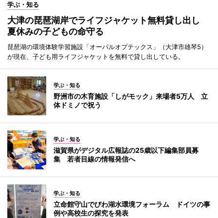
学ぶ・知る
大津の琵琶湖岸でライフジャケット無料貸し出し
夏休みの子どもの命守る
琵琶湖の環境体験学習施設「オーパルオプテックス」（大津市雄琴5）
が現在、子ども用ライフジャケットを無料で貸し出している。
学ぶ・知る
野洲市の木育施設「しがモック」来場者5万人 立
体ドミノで祝う
学ぶ・知る
滋賀県がデジタル広報誌の25歳以下編集部員募
集 若者目線の情報発信へ
学ぶ・知る
立命館守山でびわ湖水環境フォーラム ドイツの事
例や高校生の探究を発表