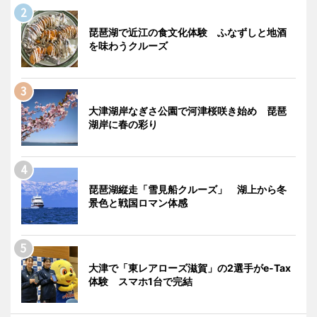
琵琶湖で近江の食文化体験 ふなずしと地酒
を味わうクルーズ
大津湖岸なぎさ公園で河津桜咲き始め 琵琶
湖岸に春の彩り
琵琶湖縦走「雪見船クルーズ」 湖上から冬
景色と戦国ロマン体感
大津で「東レアローズ滋賀」の2選手がe-Tax
体験 スマホ1台で完結