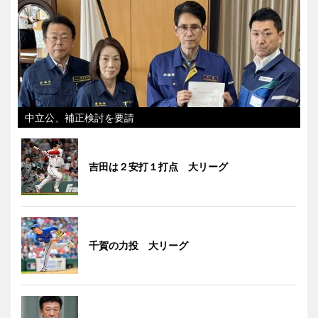
中立公、補正検討を要請
吉田は２安打１打点 大リーグ
千賀の力投 大リーグ