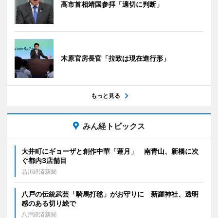
高市首相靖国参拝「適切に判断」
木原官房長官「拉致は現在進行形」
もっと見る
みん経トピックス
大井町にギョーザと創作中華「蓮月」 南青山、新橋に次
ぐ都内3店舗目
品川経済新聞
八戸の伝統武芸「騎馬打毬」がお守りに 新羅神社、透明
感のある切り絵で
八戸経済新聞