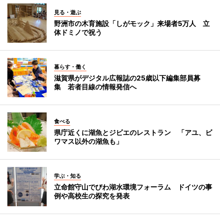
見る・遊ぶ
野洲市の木育施設「しがモック」来場者5万人 立
体ドミノで祝う
暮らす・働く
滋賀県がデジタル広報誌の25歳以下編集部員募
集 若者目線の情報発信へ
食べる
県庁近くに湖魚とジビエのレストラン 「アユ、ビ
ワマス以外の湖魚も」
学ぶ・知る
立命館守山でびわ湖水環境フォーラム ドイツの事
例や高校生の探究を発表