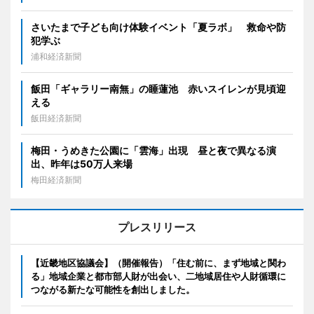
さいたまで子ども向け体験イベント「夏ラボ」 救命や防
犯学ぶ
浦和経済新聞
飯田「ギャラリー南無」の睡蓮池 赤いスイレンが見頃迎
える
飯田経済新聞
梅田・うめきた公園に「雲海」出現 昼と夜で異なる演
出、昨年は50万人来場
梅田経済新聞
プレスリリース
【近畿地区協議会】（開催報告）「住む前に、まず地域と関わ
る」地域企業と都市部人財が出会い、二地域居住や人財循環に
つながる新たな可能性を創出しました。