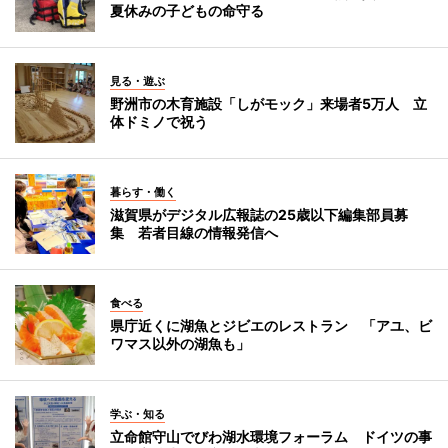
夏休みの子どもの命守る
見る・遊ぶ
野洲市の木育施設「しがモック」来場者5万人 立
体ドミノで祝う
暮らす・働く
滋賀県がデジタル広報誌の25歳以下編集部員募
集 若者目線の情報発信へ
食べる
県庁近くに湖魚とジビエのレストラン 「アユ、ビ
ワマス以外の湖魚も」
学ぶ・知る
立命館守山でびわ湖水環境フォーラム ドイツの事