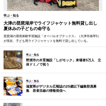
学ぶ・知る
大津の琵琶湖岸でライフジャケット無料貸し出し
夏休みの子どもの命守る
琵琶湖の環境体験学習施設「オーパルオプテックス」（大津市雄琴5）
が現在、子ども用ライフジャケットを無料で貸し出している。
学ぶ・知る
野洲市の木育施設「しがモック」来場者5万人 立
体ドミノで祝う
学ぶ・知る
滋賀県がデジタル広報誌の25歳以下編集部員募
集 若者目線の情報発信へ