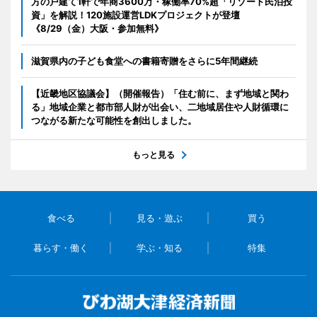
方の戸建て1軒で年商3600万・稼働率70%超「リゾート民泊投
資」を解説！120施設運営LDKプロジェクトが登壇
《8/29（金）大阪・参加無料》
滋賀県内の子ども食堂への書籍寄贈をさらに5年間継続
【近畿地区協議会】（開催報告）「住む前に、まず地域と関わ
る」地域企業と都市部人財が出会い、二地域居住や人財循環に
つながる新たな可能性を創出しました。
もっと見る
食べる
見る・遊ぶ
買う
暮らす・働く
学ぶ・知る
特集