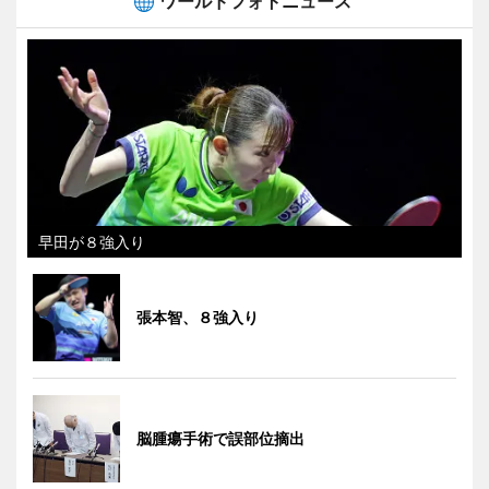
ワールドフォトニュース
早田が８強入り
張本智、８強入り
脳腫瘍手術で誤部位摘出