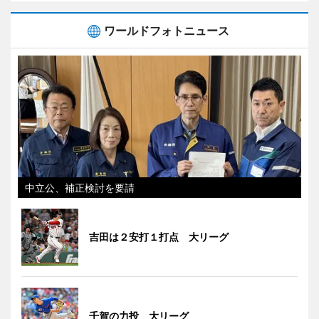
ワールドフォトニュース
中立公、補正検討を要請
吉田は２安打１打点 大リーグ
千賀の力投 大リーグ