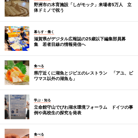
野洲市の木育施設「しがモック」来場者5万人 立
体ドミノで祝う
暮らす・働く
滋賀県がデジタル広報誌の25歳以下編集部員募
集 若者目線の情報発信へ
食べる
県庁近くに湖魚とジビエのレストラン 「アユ、ビ
ワマス以外の湖魚も」
学ぶ・知る
立命館守山でびわ湖水環境フォーラム ドイツの事
例や高校生の探究を発表
食べる