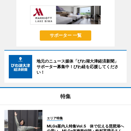
サポーター 一覧
地元のニュース媒体「びわ湖大津経済新聞」
サポーター募集中！びわ経を応援してくださ
い！
特集
エリア特集
MLGs案内人特集Vol.5 体で伝える琵琶湖へ
の思い MLGs体操振付師・鈴村英理子さん