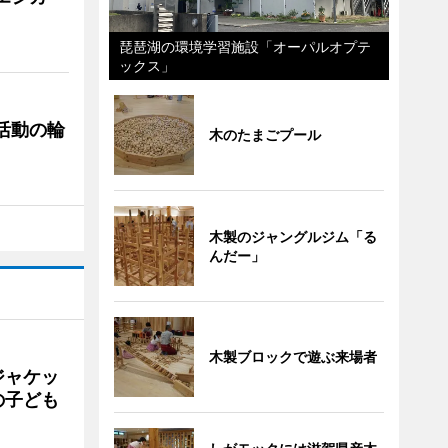
琵琶湖の環境学習施設「オーパルオプテ
ックス」
ぐ活動の輪
木のたまごプール
木製のジャングルジム「る
んだー」
木製ブロックで遊ぶ来場者
ジャケッ
の子ども