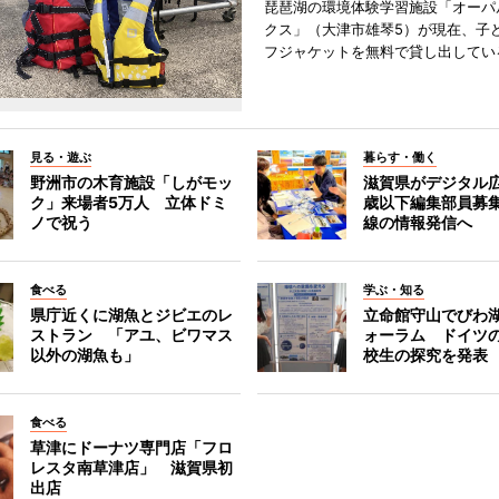
琵琶湖の環境体験学習施設「オーパ
クス」（大津市雄琴5）が現在、子
フジャケットを無料で貸し出してい
見る・遊ぶ
暮らす・働く
野洲市の木育施設「しがモッ
滋賀県がデジタル広
ク」来場者5万人 立体ドミ
歳以下編集部員募
ノで祝う
線の情報発信へ
食べる
学ぶ・知る
県庁近くに湖魚とジビエのレ
立命館守山でびわ
ストラン 「アユ、ビワマス
ォーラム ドイツ
以外の湖魚も」
校生の探究を発表
食べる
草津にドーナツ専門店「フロ
レスタ南草津店」 滋賀県初
出店