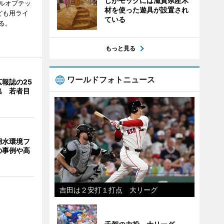
しがモックには滋賀県産木
ルオプテッ
材を使った遊具が設置され
ども用ライ
ている
る。
もっと見る
ワールドフォトニュース
報誌の25
集 若者目
湖水環境フ
の事例や高
吉田は２安打１打点 大リーグ