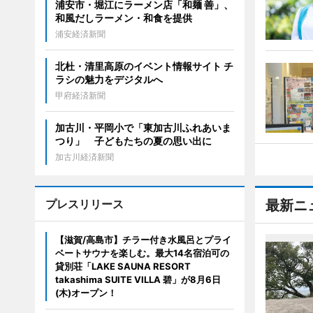
浦安市・堀江にラーメン店「和麺 善」、
和風だしラーメン・和食を提供
浦安経済新聞
北杜・清里高原のイベント情報サイト チ
ラシの魅力をデジタルへ
甲府経済新聞
加古川・平岡小で「東加古川ふれあいま
つり」 子どもたちの夏の思い出に
加古川経済新聞
プレスリリース
最新ニ
【滋賀/高島市】チラー付き水風呂とプライ
ベートサウナを楽しむ。最大14名宿泊可の
貸別荘「LAKE SAUNA RESORT
takashima SUITE VILLA 碧」が8月6日
(木)オープン！