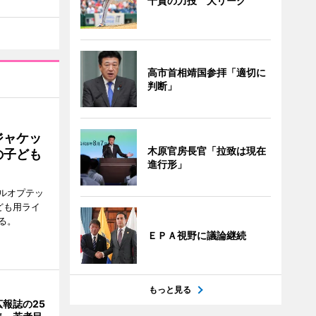
千賀の力投 大リーグ
高市首相靖国参拝「適切に
判断」
ジャケッ
木原官房長官「拉致は現在
の子ども
進行形」
ルオプテッ
ども用ライ
る。
ＥＰＡ視野に議論継続
もっと見る
報誌の25