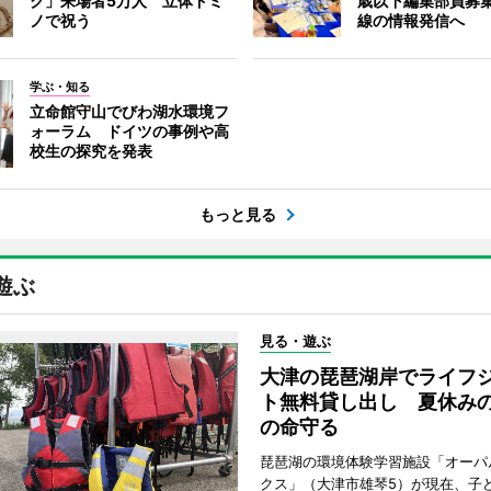
ク」来場者5万人 立体ドミ
歳以下編集部員募
ノで祝う
線の情報発信へ
学ぶ・知る
立命館守山でびわ湖水環境フ
ォーラム ドイツの事例や高
校生の探究を発表
もっと見る
遊ぶ
見る・遊ぶ
大津の琵琶湖岸でライフ
ト無料貸し出し 夏休み
の命守る
琵琶湖の環境体験学習施設「オーパ
クス」（大津市雄琴5）が現在、子