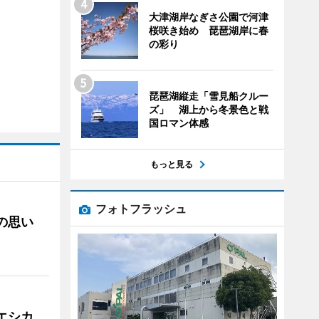
大津湖岸なぎさ公園で河津
桜咲き始め 琵琶湖岸に春
の彩り
琵琶湖縦走「雪見船クルー
ズ」 湖上から冬景色と戦
国ロマン体感
もっと見る
フォトフラッシュ
への思い
「エシカ