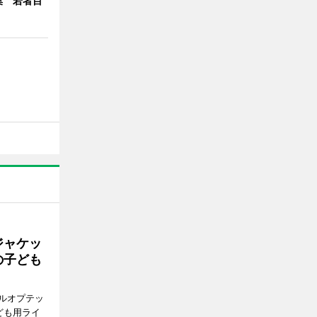
集 若者目
ジャケッ
の子ども
ルオプテッ
ども用ライ