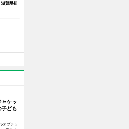
 滋賀県初
ジャケッ
の子ども
ルオプテッ