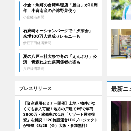
小倉・魚町の台湾料理店「麗白」が10周
年 小倉南産の台湾野菜使う
小倉経済新聞
石廊崎オーシャンパークで「夕涼会」
来場100万人達成セレモニーも
伊豆下田経済新聞
夏の八戸三社大祭で冬の「えんぶり」公
演 青森ねぶた祭関係者の姿も
八戸経済新聞
プレスリリース
最新ニ
【資産運用セミナー開催】土地・物件がな
くても参入可能！地方の戸建て1軒で年商
3600万・稼働率70%超「リゾート民泊投
資」を解説！120施設運営LDKプロジェクト
が登壇《8/29（金）大阪・参加無料》