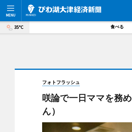
食べる
35°C
フォトフラッシュ
咲論で一日ママを務め
ん）