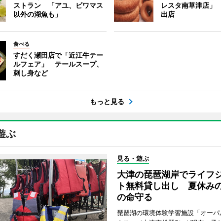
ストラン 「アユ、ビワマス
レスタ南草津店」
以外の湖魚も」
出店
食べる
すだく瀬田店で「近江牛テー
ルフェア」 テールスープ、
刺し身など
もっと見る
遊ぶ
見る・遊ぶ
大津の琵琶湖岸でライフ
ト無料貸し出し 夏休み
の命守る
琵琶湖の環境体験学習施設「オーパ