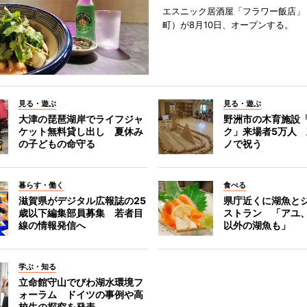
エスニック居酒屋「フラワー飯店」
町）が8月10日、オープンする。
見る・遊ぶ
見る・遊ぶ
大津の琵琶湖岸でライフジャ
野洲市の木育施設
ケット無料貸し出し 夏休み
ク」来場者5万人
の子どもの命守る
ノで祝う
暮らす・働く
食べる
滋賀県がデジタル広報誌の25
県庁近くに湖魚と
歳以下編集部員募集 若者目
ストラン 「アユ
線の情報発信へ
以外の湖魚も」
学ぶ・知る
立命館守山でびわ湖水環境フ
ォーラム ドイツの事例や高
校生の探究を発表