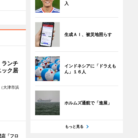
入
生成ＡＩ、被災地照らす
 ランチ
インドネシアに「ドラえも
ニック居
ん」１６人
（大津市浜
ホルムズ通航で「進展」
もっと見る
門店「フロ