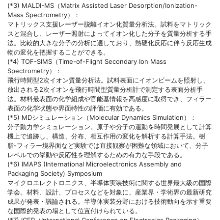
(*3) MALDI-MS（Matrix Assisted Laser Desorption/Ionization-
Mass Spectrometry）：
マトリックス支援レーザー脱離イオン化質量分析法。試料をマトリック
スと混合し、レーザー照射によってイオン化した分子を質量分析する手
法。比較的大きな分子の分析に適しており、熱硬化反応に伴う反応生成
物の変化を把握することができる。
(*4) TOF-SIMS（Time-of-Flight Secondary Ion Mass
Spectrometry）：
飛行時間型2次イオン質量分析法。試料表面にイオンビームを照射し、
放出される2次イオンを飛行時間型質量分析計で測定する表面分析手
法。材料最表面の化学組成や官能基情報を高感度に取得でき、フィラー
表面の化学状態や界面特性の評価に有効である。
(*5) MDシミュレーション（Molecular Dynamics Simulation）：
分子動力学シミュレーション。原子や分子の運動を時間発展として計算
機上で追跡し、構造、分布、相互作用の変化を解析する計算手法。樹
脂-フィラー境界面など実験では直接観察が困難な領域において、分子
レベルでの挙動や反応性を理解するための有力な手段である。
(*6) IMAPS (International Microelectronics Assembly and
Packaging Society) Symposium
マイクロエレクトロニクス、半導体実装技術に関する世界最大級の国際
学会。材料、設計、プロセスなどを対象に、産業界・学術界の最新研究
成果が発表・議論される。半導体実装分野における技術動向を示す重要
な国際的発表の場として位置付けられている。
(*7) ICEP（International Conference on Electronics Packaging）