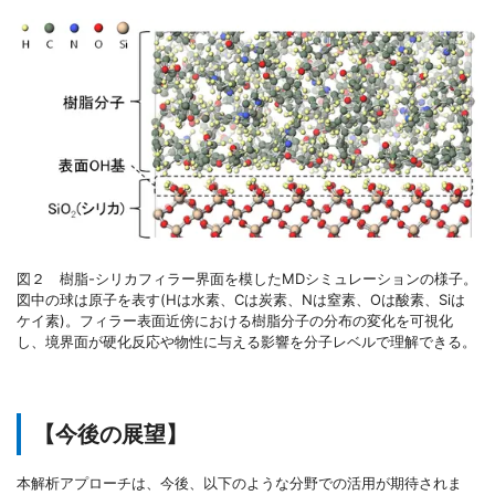
図２ 樹脂-シリカフィラー界面を模したMDシミュレーションの様子。
図中の球は原子を表す(Hは水素、Cは炭素、Nは窒素、Oは酸素、Siは
ケイ素)。フィラー表面近傍における樹脂分子の分布の変化を可視化
し、境界面が硬化反応や物性に与える影響を分子レベルで理解できる。
【今後の展望】
本解析アプローチは、今後、以下のような分野での活用が期待されま