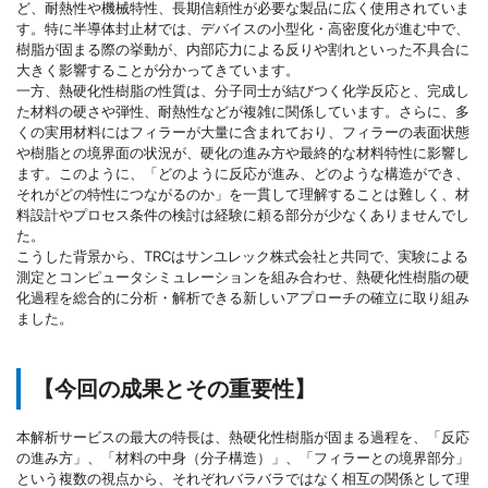
ど、耐熱性や機械特性、長期信頼性が必要な製品に広く使用されていま
す。特に半導体封止材では、デバイスの小型化・高密度化が進む中で、
樹脂が固まる際の挙動が、内部応力による反りや割れといった不具合に
大きく影響することが分かってきています。
一方、熱硬化性樹脂の性質は、分子同士が結びつく化学反応と、完成し
た材料の硬さや弾性、耐熱性などが複雑に関係しています。さらに、多
くの実用材料にはフィラーが大量に含まれており、フィラーの表面状態
や樹脂との境界面の状況が、硬化の進み方や最終的な材料特性に影響し
ます。このように、「どのように反応が進み、どのような構造ができ、
それがどの特性につながるのか」を一貫して理解することは難しく、材
料設計やプロセス条件の検討は経験に頼る部分が少なくありませんでし
た。
こうした背景から、TRCはサンユレック株式会社と共同で、実験による
測定とコンピュータシミュレーションを組み合わせ、熱硬化性樹脂の硬
化過程を総合的に分析・解析できる新しいアプローチの確立に取り組み
ました。
【今回の成果とその重要性】
本解析サービスの最大の特長は、熱硬化性樹脂が固まる過程を、「反応
の進み方」、「材料の中身（分子構造）」、「フィラーとの境界部分」
という複数の視点から、それぞれバラバラではなく相互の関係として理