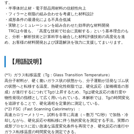
す。
・半導体封止材・電子部品用材料の信頼性向上
・フィラーと樹脂の組み合わせを考慮した材料設計
・成形条件の最適化による不具合低減
・実験とシミュレーションを組み合わせた効率的な材料開発
TRCは今後も、「高度な技術で社会に貢献する」という基本理念のも
と、分析・解析技術と計算科学を融合した材料評価技術の高度化を進
め、お客様の材料開発および課題解決を強力に支援してまいります。
【用語説明】
(*1）ガラス転移温度（Tg：Glass Transition Temperature）
高分子材料が、硬く脆いガラス状の状態から、分子運動が活発なゴム状
の状態へと転移する温度。熱硬化性樹脂では、硬化反応（架橋構造の形
成）が進行するにつれてTgが上昇するため、Tgは硬化反応の進行度や
物性発現の指標として広く用いられている。本解析では、Tgの時間変化
を追跡することで、硬化過程を定量的に測定している。
(*2) FSC（Fast Scanning Calorimetry）：
高速カロリーメトリー。試料を非常に高速（～数万 ℃/秒）で加熱・冷
却しながら、硬化反応や相転移に伴う熱的変化を測定する手法。実際の
成形プロセスに近い急速な温度変化条件を再現でき、硬化反応の進行や
ガラス転移温度の時間変化を測定できる。