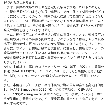
解できる点にあります。
まず、実際の成形プロセスを想定した急速な加熱・冷却条件のもと
で、硬化反応がどのような速度で進行し、それに伴って材料特性がどの
ように変化していくのかを、時間の流れに沿って把握できるようになり
ました。ここでは、樹脂の硬さの目安となるガラス転移温度（*1、以下
「Tg」）に着目し、その変化を追うことで、硬化の進行状況や材料特性
発現の過程を捉えています（図1）。
次に、硬化反応に伴う分子構造の変化に着目することで、架橋反応の
進行度や分子構造の特徴を把握でき、どのような分子構造がガラス転移
温度や最終物性に寄与しているのかを明確にできるようになりました。
さらに、フィラーと樹脂が接する境界部分に注目し、樹脂とフィラーの
境界面近傍における分子の分布や相互作用を解析することで、フィラー
が硬化挙動や材料特性に及ぼす影響を分子レベルで理解できるようにな
りました（図2）。
なお、本解析は、高速カロリーメトリー（*2、以下「FSC」）、質量分
析法（MALDI-MS(*3)、TOF-SIMS(*4)）といった分析技術と分子動力
学（MD）シミュレーション(*5)を組み合わせることで実現していま
す。
また、本解析アプローチは、半導体実装分野の国際学会でも高く評価さ
れ、IMAPS Symposium 2025(*6)への招待講演や、ICEP-IAAC
2025(*7)でのYoung Award受賞につながっています。これらは、本手
法が学術的な新規性だけでなく、産業応用の観点からも有用であること
を示すものです。