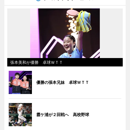
張本美和が優勝 卓球ＷＴＴ
優勝の張本兄妹 卓球ＷＴＴ
霞ケ浦が２回戦へ 高校野球