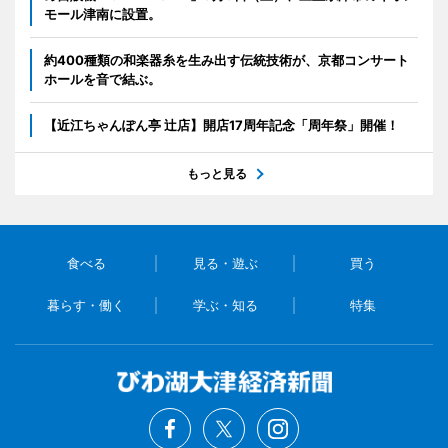
モール津南に設置。
約400種類の和楽器糸を生み出す伝統技術が、京都コンサート
ホールを音で結ぶ。
【近江ちゃんぽん亭 辻店】開店17周年記念「周年祭」開催！
もっと見る
食べる
見る・遊ぶ
買う
暮らす・働く
学ぶ・知る
特集