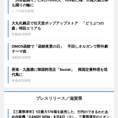
も踊りの輪に
シブヤ経済新聞
大丸札幌店で任天堂ポップアップストア 「どうぶつの
森」特設エリアも
札幌経済新聞
OMO5函館で「函館夜景の日」 手回しオルガンで野外劇
テーマ曲
函館経済新聞
香港・九龍塘に韓国料理店「Social」 韓国定番料理を現
代風に
香港経済新聞
プレスリリース／滋賀県
【三重県津市】1日最大176個を販売した、行列のできるわたあ
め自販機「CANDY SPIN」8月8日（土）、三重県津市のイオン