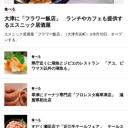
食べる
大津に「フラワー飯店」 ランチやカフェも提供す
るエスニック居酒屋
エスニック居酒屋「フラワー飯店」（大津市浜町）が8月10日、オープ
ンする。
食べる
県庁近くに湖魚とジビエのレストラン 「アユ、ビ
ワマス以外の湖魚も」
食べる
草津にドーナツ専門店「フロレスタ南草津店」 滋
賀県初出店
食べる
すだく瀬田店で「近江牛テールフェア」 テールス