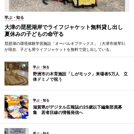
学ぶ・知る
大津の琵琶湖岸でライフジャケット無料貸し出し
夏休みの子どもの命守る
琵琶湖の環境体験学習施設「オーパルオプテックス」（大津市雄琴5）
が現在、子ども用ライフジャケットを無料で貸し出している。
学ぶ・知る
野洲市の木育施設「しがモック」来場者5万人 立
体ドミノで祝う
学ぶ・知る
滋賀県がデジタル広報誌の25歳以下編集部員募
集 若者目線の情報発信へ
学ぶ・知る