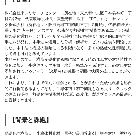
株式会社東レリサーチセンター（所在地：東京都中央区日本橋本町一丁
目7番2号、代表取締役社長：真壁芳樹、以下「TRC」）は、サンユレッ
ク株式会社（所在地：大阪府高槻市道鵜町三丁目5番1号、代表取締役社
長：永井 孝一良）と共同で、代表的な熱硬化性樹脂であるエポキシ樹
脂の硬化過程を、分子レベルから材料全体の特性まで総合的に解析する
手法を開発し、本手法を活用した分析・解析サービスの提供を開始しま
した。本手法は樹脂の種類による制限はなく、多くの熱硬化性樹脂に対
して適用可能と考えています。
本サービスでは、樹脂が硬化する際に起こる反応の進み方や材料特性の
変化に加え、半導体チップを熱・水分・衝撃から保護するため封止材に
添加されているフィラー(充填材)と樹脂の界面の状態を捉えることがで
きます。
これにより、これまで個別に理解されることが多かった硬化現象を総合
的に解析できるようになり、半導体封止材で問題となる反り、クラック
の原因解明や、熱硬化性樹脂材料の設計高度化、製造プロセスの最適化
に貢献できます。
【背景と課題】
熱硬化性樹脂は、半導体封止材、電子部品用接着剤、複合材料、塗料な