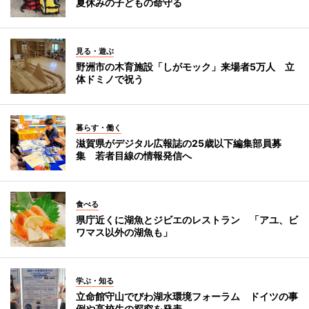
夏休みの子どもの命守る
見る・遊ぶ
野洲市の木育施設「しがモック」来場者5万人 立
体ドミノで祝う
暮らす・働く
滋賀県がデジタル広報誌の25歳以下編集部員募
集 若者目線の情報発信へ
食べる
県庁近くに湖魚とジビエのレストラン 「アユ、ビ
ワマス以外の湖魚も」
学ぶ・知る
立命館守山でびわ湖水環境フォーラム ドイツの事
例や高校生の探究を発表