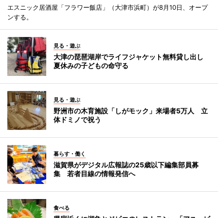
エスニック居酒屋「フラワー飯店」（大津市浜町）が8月10日、オープ
ンする。
見る・遊ぶ
大津の琵琶湖岸でライフジャケット無料貸し出し
夏休みの子どもの命守る
見る・遊ぶ
野洲市の木育施設「しがモック」来場者5万人 立
体ドミノで祝う
暮らす・働く
滋賀県がデジタル広報誌の25歳以下編集部員募
集 若者目線の情報発信へ
食べる