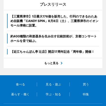
プレスリリース
【三重県津市】1日最大176個を販売した、行列のできるわたあ
め自販機「CANDY SPIN」8月8日（土）、三重県津市のイオン
モール津南に設置。
約400種類の和楽器糸を生み出す伝統技術が、京都コンサート
ホールを音で結ぶ。
【近江ちゃんぽん亭 辻店】開店17周年記念「周年祭」開催！
もっと見る
食べる
見る・遊ぶ
買う
暮らす・働く
学ぶ・知る
特集