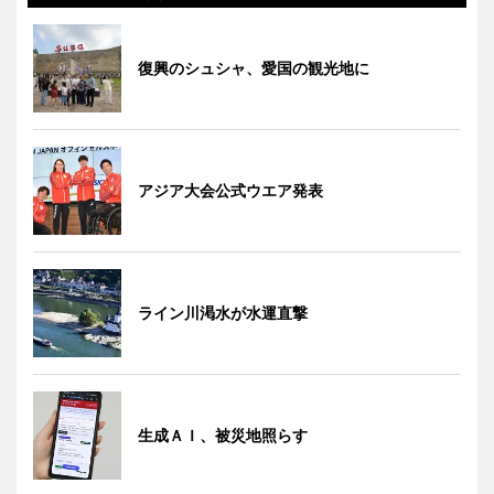
復興のシュシャ、愛国の観光地に
アジア大会公式ウエア発表
ライン川渇水が水運直撃
生成ＡＩ、被災地照らす