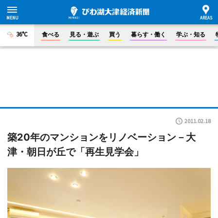
36°C
食べる
見る・遊ぶ
買う
暮らす・働く
学ぶ・知る
2011.02.18
築20年のマンションをリノベーション－大
津・朝日が丘で「再生見学会」