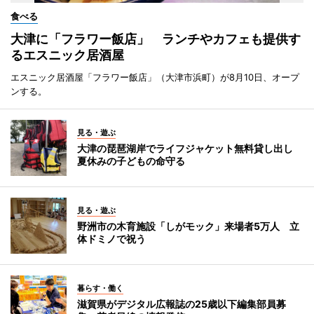
食べる
大津に「フラワー飯店」 ランチやカフェも提供す
るエスニック居酒屋
エスニック居酒屋「フラワー飯店」（大津市浜町）が8月10日、オープ
ンする。
見る・遊ぶ
大津の琵琶湖岸でライフジャケット無料貸し出し
夏休みの子どもの命守る
見る・遊ぶ
野洲市の木育施設「しがモック」来場者5万人 立
体ドミノで祝う
暮らす・働く
滋賀県がデジタル広報誌の25歳以下編集部員募