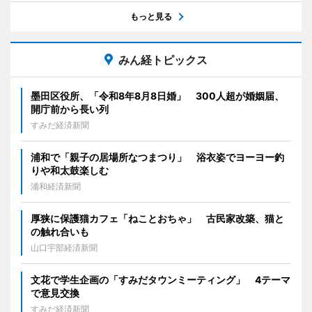
もっと見る
みん経トピックス
墨田区役所、「令和8年8月8日婚」 300人超が婚姻届、
開庁前から長い列
すみだ経済新聞
浦和で「親子の居場所なつまつり」 浴衣姿でヨーヨー釣
りや和太鼓楽しむ
浦和経済新聞
厚狭に保護猫カフェ「ねことおちゃ」 古民家改築、猫と
の触れ合いも
山口宇部経済新聞
文花で学生企画の「すみだタウンミーティング」 4テーマ
で意見交換
すみだ経済新聞