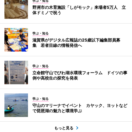
学ぶ・知る
野洲市の木育施設「しがモック」来場者5万人 立
体ドミノで祝う
学ぶ・知る
滋賀県がデジタル広報誌の25歳以下編集部員募
集 若者目線の情報発信へ
学ぶ・知る
立命館守山でびわ湖水環境フォーラム ドイツの事
例や高校生の探究を発表
学ぶ・知る
守山のマリーナでイベント カヤック、ヨットなど
で琵琶湖の魅力と環境学ぶ
もっと見る