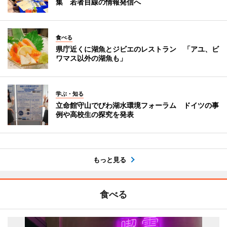
集 若者目線の情報発信へ
食べる
県庁近くに湖魚とジビエのレストラン 「アユ、ビ
ワマス以外の湖魚も」
学ぶ・知る
立命館守山でびわ湖水環境フォーラム ドイツの事
例や高校生の探究を発表
もっと見る
食べる