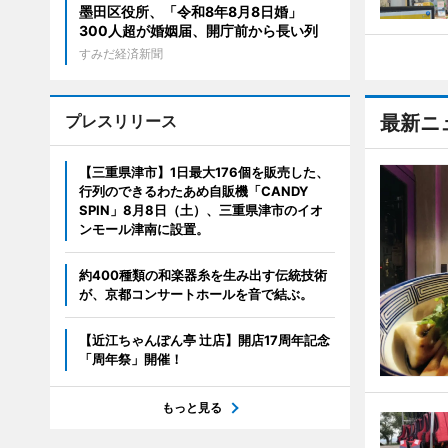
墨田区役所、「令和8年8月8日婚」
300人超が婚姻届、開庁前から長い列
すみだ経済新聞
プレスリリース
最新ニ
【三重県津市】1日最大176個を販売した、
行列のできるわたあめ自販機「CANDY
SPIN」8月8日（土）、三重県津市のイオ
ンモール津南に設置。
約400種類の和楽器糸を生み出す伝統技術
が、京都コンサートホールを音で結ぶ。
【近江ちゃんぽん亭 辻店】開店17周年記念
「周年祭」開催！
もっと見る