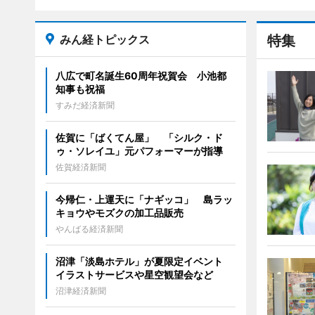
みん経トピックス
特集
八広で町名誕生60周年祝賀会 小池都
知事も祝福
すみだ経済新聞
佐賀に「ばくてん屋」 「シルク・ド
ゥ・ソレイユ」元パフォーマーが指導
佐賀経済新聞
今帰仁・上運天に「ナギッコ」 島ラッ
キョウやモズクの加工品販売
やんばる経済新聞
沼津「淡島ホテル」が夏限定イベント
イラストサービスや星空観望会など
沼津経済新聞