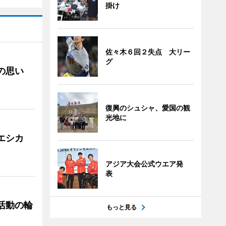
掛け
佐々木６回２失点 大リー
グ
への思い
復興のシュシャ、愛国の観
光地に
「エシカ
アジア大会公式ウエア発
表
ぐ活動の輪
もっと見る