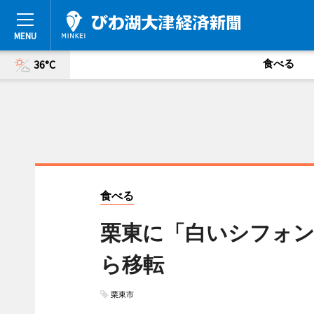
食べる
36°C
食べる
栗東に「白いシフォンケ
ら移転
栗東市