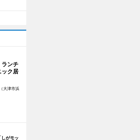
 ランチ
ニック居
（大津市浜
「しがモッ