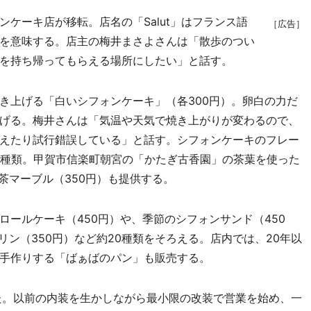
ケーキ店が移転。店名の「Salut」はフランス語
［広告］
を意味する。店主の梅井まさよさんは「散歩のつい
を持ち帰ってもらえる場所にしたい」と話す。
上げる「白いシフォンケーキ」（各300円）。卵白の力だ
げる。梅井さんは「気温や天気で焼き上がりが変わるので、
えたり試行錯誤している」と話す。シフォンケーキのフレー
0種類。甲賀市信楽町朝宮の「かたぎ古香園」の茶葉を使った
茶マーブル（350円）も提供する。
ールケーキ（450円）や、季節のシフォンサンド（450
リン（350円）など約20種類をそろえる。店内では、20年以
手作りする「ばぁばのパン」も販売する。
た。以前の内装を生かしながら最小限の改装で営業を始め、一