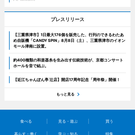
プレスリリース
【三重県津市】1日最大176個を販売した、行列のできるわたあ
め自販機「CANDY SPIN」8月8日（土）、三重県津市のイオン
モール津南に設置。
約400種類の和楽器糸を生み出す伝統技術が、京都コンサート
ホールを音で結ぶ。
【近江ちゃんぽん亭 辻店】開店17周年記念「周年祭」開催！
もっと見る
食べる
見る・遊ぶ
買う
暮らす・働く
学ぶ・知る
特集