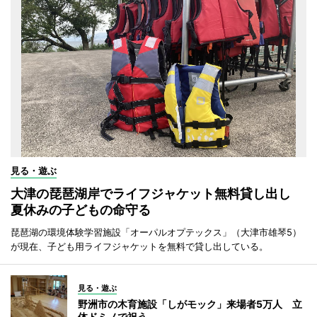
見る・遊ぶ
大津の琵琶湖岸でライフジャケット無料貸し出し
夏休みの子どもの命守る
琵琶湖の環境体験学習施設「オーパルオプテックス」（大津市雄琴5）
が現在、子ども用ライフジャケットを無料で貸し出している。
見る・遊ぶ
野洲市の木育施設「しがモック」来場者5万人 立
体ドミノで祝う