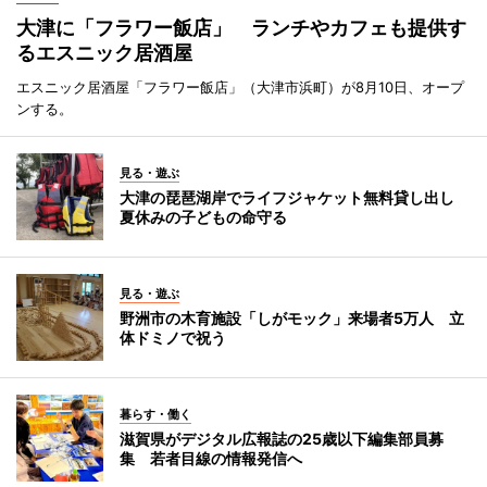
大津に「フラワー飯店」 ランチやカフェも提供す
るエスニック居酒屋
エスニック居酒屋「フラワー飯店」（大津市浜町）が8月10日、オープ
ンする。
見る・遊ぶ
大津の琵琶湖岸でライフジャケット無料貸し出し
夏休みの子どもの命守る
見る・遊ぶ
野洲市の木育施設「しがモック」来場者5万人 立
体ドミノで祝う
暮らす・働く
滋賀県がデジタル広報誌の25歳以下編集部員募
集 若者目線の情報発信へ