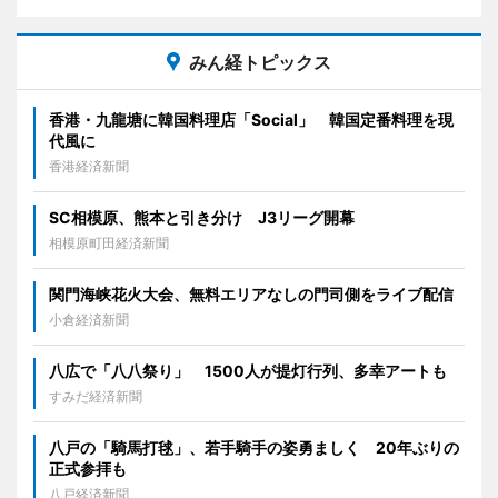
みん経トピックス
香港・九龍塘に韓国料理店「Social」 韓国定番料理を現
代風に
香港経済新聞
SC相模原、熊本と引き分け J3リーグ開幕
相模原町田経済新聞
関門海峡花火大会、無料エリアなしの門司側をライブ配信
小倉経済新聞
八広で「八八祭り」 1500人が提灯行列、多幸アートも
すみだ経済新聞
八戸の「騎馬打毬」、若手騎手の姿勇ましく 20年ぶりの
正式参拝も
八戸経済新聞