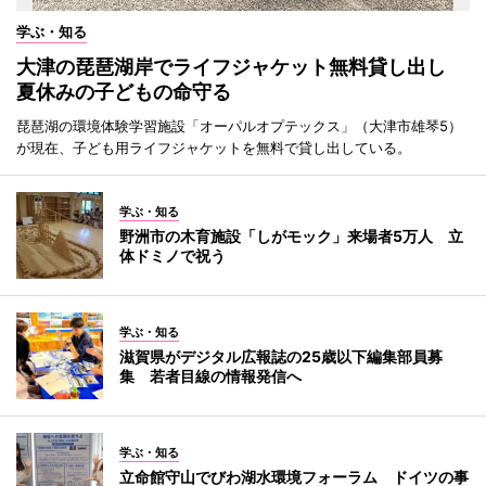
学ぶ・知る
大津の琵琶湖岸でライフジャケット無料貸し出し
夏休みの子どもの命守る
琵琶湖の環境体験学習施設「オーパルオプテックス」（大津市雄琴5）
が現在、子ども用ライフジャケットを無料で貸し出している。
学ぶ・知る
野洲市の木育施設「しがモック」来場者5万人 立
体ドミノで祝う
学ぶ・知る
滋賀県がデジタル広報誌の25歳以下編集部員募
集 若者目線の情報発信へ
学ぶ・知る
立命館守山でびわ湖水環境フォーラム ドイツの事