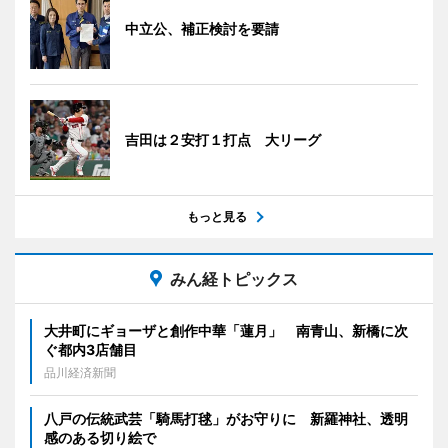
中立公、補正検討を要請
吉田は２安打１打点 大リーグ
もっと見る
みん経トピックス
大井町にギョーザと創作中華「蓮月」 南青山、新橋に次
ぐ都内3店舗目
品川経済新聞
八戸の伝統武芸「騎馬打毬」がお守りに 新羅神社、透明
感のある切り絵で