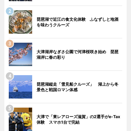
琵琶湖で近江の食文化体験 ふなずしと地酒
を味わうクルーズ
大津湖岸なぎさ公園で河津桜咲き始め 琵琶
湖岸に春の彩り
琵琶湖縦走「雪見船クルーズ」 湖上から冬
景色と戦国ロマン体感
大津で「東レアローズ滋賀」の2選手がe-Tax
体験 スマホ1台で完結