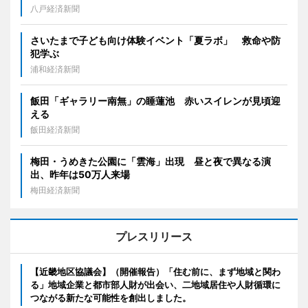
八戸経済新聞
さいたまで子ども向け体験イベント「夏ラボ」 救命や防
犯学ぶ
浦和経済新聞
飯田「ギャラリー南無」の睡蓮池 赤いスイレンが見頃迎
える
飯田経済新聞
梅田・うめきた公園に「雲海」出現 昼と夜で異なる演
出、昨年は50万人来場
梅田経済新聞
プレスリリース
【近畿地区協議会】（開催報告）「住む前に、まず地域と関わ
る」地域企業と都市部人財が出会い、二地域居住や人財循環に
つながる新たな可能性を創出しました。