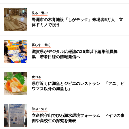
見る・遊ぶ
野洲市の木育施設「しがモック」来場者5万人 立
体ドミノで祝う
暮らす・働く
滋賀県がデジタル広報誌の25歳以下編集部員募
集 若者目線の情報発信へ
食べる
県庁近くに湖魚とジビエのレストラン 「アユ、ビ
ワマス以外の湖魚も」
学ぶ・知る
立命館守山でびわ湖水環境フォーラム ドイツの事
例や高校生の探究を発表