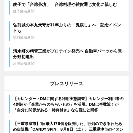
銚子で「台湾茶坊」 台湾料理や雑貨通じ文化に親しむ
銚子経済新聞
弘前城の本丸天守が11年ぶりの「曳戻し」へ 記念イベン
トも
弘前経済新聞
清水町の精管工業がプロテイン発売へ 自動車パーツから異
分野初進出
沼津経済新聞
プレスリリース
【カレンダー・DMに関する利用実態調査】カレンダー利用者の
4割超が「企業からのもらいもの」を活用。DMは半数近くが
「自分に関係がある・特典付き」なら読むと回答
【三重県津市】1日最大176個を販売した、行列のできるわたあ
め自販機「CANDY SPIN」8月8日（土）、三重県津市のイオン