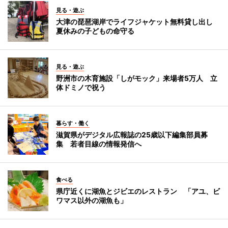
見る・遊ぶ
大津の琵琶湖岸でライフジャケット無料貸し出し
夏休みの子どもの命守る
見る・遊ぶ
野洲市の木育施設「しがモック」来場者5万人 立
体ドミノで祝う
暮らす・働く
滋賀県がデジタル広報誌の25歳以下編集部員募
集 若者目線の情報発信へ
食べる
県庁近くに湖魚とジビエのレストラン 「アユ、ビ
ワマス以外の湖魚も」