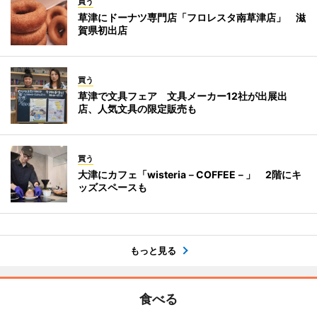
買う
草津にドーナツ専門店「フロレスタ南草津店」 滋
賀県初出店
買う
草津で文具フェア 文具メーカー12社が出展出
店、人気文具の限定販売も
買う
大津にカフェ「wisteria－COFFEE－」 2階にキ
ッズスペースも
もっと見る
食べる