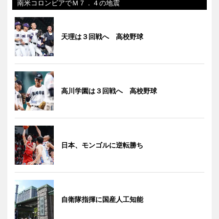
南米コロンビアでＭ７．４の地震
天理は３回戦へ 高校野球
高川学園は３回戦へ 高校野球
日本、モンゴルに逆転勝ち
自衛隊指揮に国産人工知能