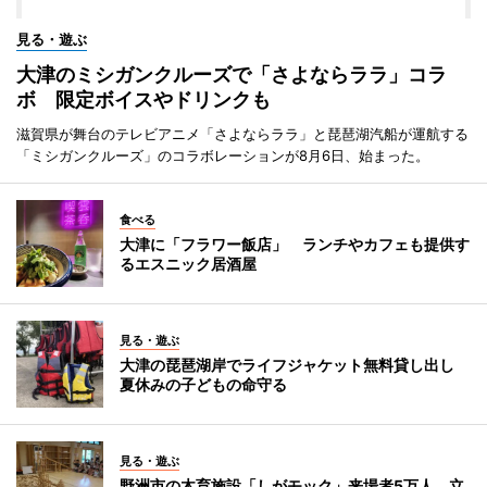
見る・遊ぶ
大津のミシガンクルーズで「さよならララ」コラ
ボ 限定ボイスやドリンクも
滋賀県が舞台のテレビアニメ「さよならララ」と琵琶湖汽船が運航する
「ミシガンクルーズ」のコラボレーションが8月6日、始まった。
食べる
大津に「フラワー飯店」 ランチやカフェも提供す
るエスニック居酒屋
見る・遊ぶ
大津の琵琶湖岸でライフジャケット無料貸し出し
夏休みの子どもの命守る
見る・遊ぶ
野洲市の木育施設「しがモック」来場者5万人 立