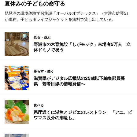
夏休みの子どもの命守る
琵琶湖の環境体験学習施設「オーパルオプテックス」（大津市雄琴5）
が現在、子ども用ライフジャケットを無料で貸し出している。
見る・遊ぶ
野洲市の木育施設「しがモック」来場者5万人 立
体ドミノで祝う
暮らす・働く
滋賀県がデジタル広報誌の25歳以下編集部員募
集 若者目線の情報発信へ
食べる
県庁近くに湖魚とジビエのレストラン 「アユ、ビ
ワマス以外の湖魚も」