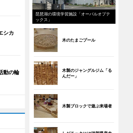
琵琶湖の環境学習施設「オーパルオプテ
ックス」
「エシカ
木のたまごプール
木製のジャングルジム「る
ぐ活動の輪
んだー」
木製ブロックで遊ぶ来場者