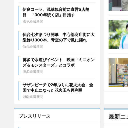
伊良コーラ、浅草観音前に直営5店舗
目 「300年続く店」目指す
浅草経済新聞
仙台七夕まつり開幕 中心部商店街に大
型飾り300本、青空の下で風に揺れ
仙台経済新聞
博多で水遊びイベント 映画「ミニオン
ズ＆モンスターズ」とコラボ
博多経済新聞
サザンビーチで2年ぶりに花火大会 全
国で中止になった花火玉も再利用
湘南経済新聞
プレスリリース
最新ニ