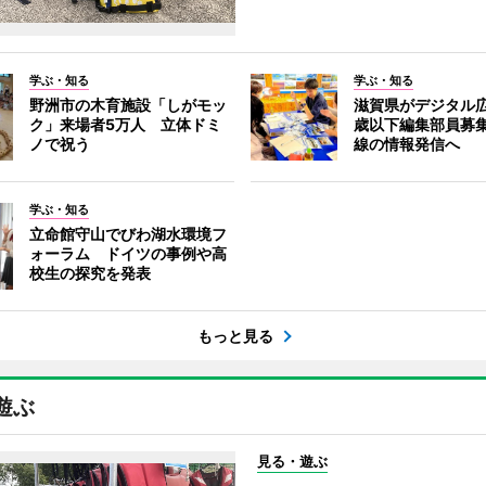
学ぶ・知る
学ぶ・知る
野洲市の木育施設「しがモッ
滋賀県がデジタル広
ク」来場者5万人 立体ドミ
歳以下編集部員募
ノで祝う
線の情報発信へ
学ぶ・知る
立命館守山でびわ湖水環境フ
ォーラム ドイツの事例や高
校生の探究を発表
もっと見る
遊ぶ
見る・遊ぶ