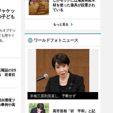
しがモックには滋賀県産木
材を使った遊具が設置され
ている
ジャケッ
の子ども
もっと見る
ルオプテッ
ども用ライ
ワールドフォトニュース
る。
報誌の25
集 若者目
非核三原則見直し、予断せず
湖水環境フ
の事例や高
高市首相「祈 平和」と記