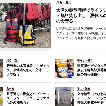
見る・遊ぶ
大津の琵琶湖岸でライフ
ト無料貸し出し 夏休み
の命守る
琵琶湖の環境体験学習施設「オーパ
クス」（大津市雄琴5）が現在、子
フジャケットを無料で貸し出してい
見る・遊ぶ
暮らす・働く
野洲市の木育施設「しがモッ
滋賀県がデジタル広
ク」来場者5万人 立体ドミ
歳以下編集部員募
ノで祝う
線の情報発信へ
食べる
学ぶ・知る
県庁近くに湖魚とジビエのレ
立命館守山でびわ
ストラン 「アユ、ビワマス
ォーラム ドイツ
以外の湖魚も」
校生の探究を発表