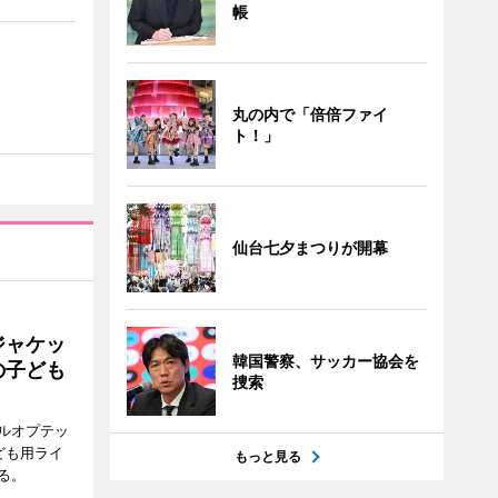
帳
丸の内で「倍倍ファイ
ト！」
仙台七夕まつりが開幕
ジャケッ
韓国警察、サッカー協会を
の子ども
捜索
ルオプテッ
ども用ライ
もっと見る
る。